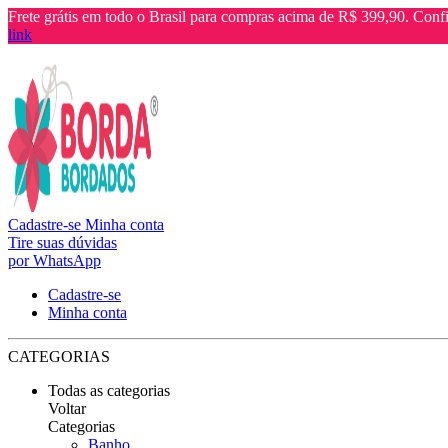
Frete grátis em todo o Brasil para compras acima de R$ 399,90. Confi
link
Cadastre-se
Minha conta
Tire suas dúvidas
por WhatsApp
Cadastre-se
Minha conta
CATEGORIAS
Todas as categorias
Voltar
Categorias
Banho