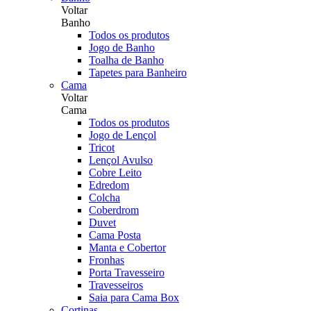
Voltar
Banho
Todos os produtos
Jogo de Banho
Toalha de Banho
Tapetes para Banheiro
Cama
Voltar
Cama
Todos os produtos
Jogo de Lençol
Tricot
Lençol Avulso
Cobre Leito
Edredom
Colcha
Coberdrom
Duvet
Cama Posta
Manta e Cobertor
Fronhas
Porta Travesseiro
Travesseiros
Saia para Cama Box
Cortinas