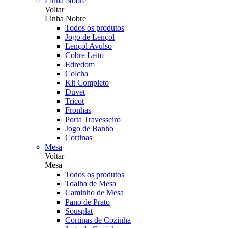
Linha Nobre
Voltar
Linha Nobre
Todos os produtos
Jogo de Lençol
Lençol Avulso
Cobre Leito
Edredom
Colcha
Kit Completo
Duvet
Tricot
Fronhas
Porta Travesseiro
Jogo de Banho
Cortinas
Mesa
Voltar
Mesa
Todos os produtos
Toalha de Mesa
Caminho de Mesa
Pano de Prato
Sousplat
Cortinas de Cozinha