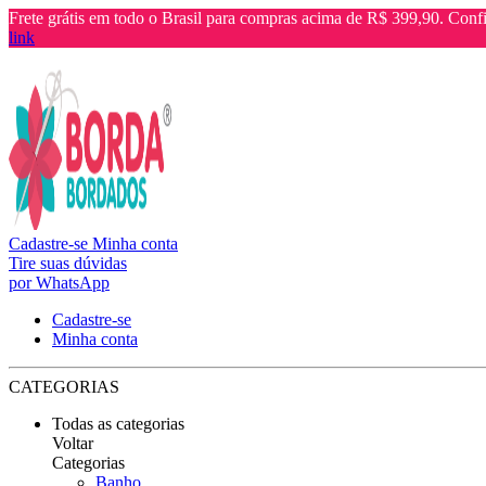
Frete grátis em todo o Brasil para compras acima de R$ 399,90. Confi
link
Cadastre-se
Minha conta
Tire suas dúvidas
por WhatsApp
Cadastre-se
Minha conta
CATEGORIAS
Todas as categorias
Voltar
Categorias
Banho