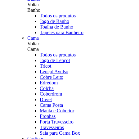
Voltar
Banho
Todos os produtos
Jogo de Banho
Toalha de Banho
Tapetes para Banheiro
Cama
Voltar
Cama
Todos os produtos
Jogo de Lençol
Tricot
Lençol Avulso
Cobre Leito
Edredom
Colcha
Coberdrom
Duvet
Cama Posta
Manta e Cobertor
Fronhas
Porta Travesseiro
Travesseiros
Saia para Cama Box
Cortinas