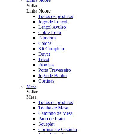
Linha Nobre
Voltar
Linha Nobre
Todos os produtos
Jogo de Lençol
Lençol Avulso
Cobre Leito
Edredom
Colcha
Kit Completo
Duvet
Tricot
Fronhas
Porta Travesseiro
Jogo de Banho
Cortinas
Mesa
Voltar
Mesa
Todos os produtos
Toalha de Mesa
Caminho de Mesa
Pano de Prato
Sousplat
Cortinas de Cozinha