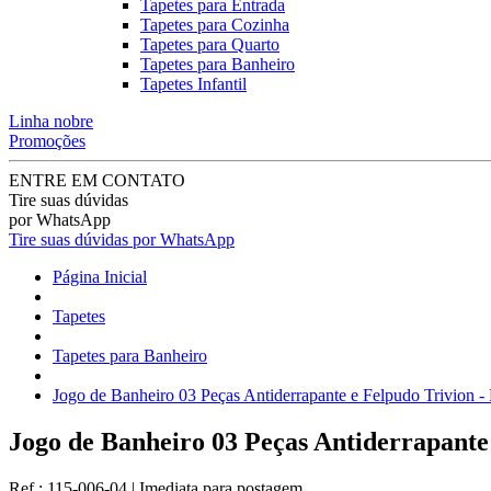
Tapetes para Entrada
Tapetes para Cozinha
Tapetes para Quarto
Tapetes para Banheiro
Tapetes Infantil
Linha nobre
Promoções
ENTRE EM CONTATO
Tire suas dúvidas
por WhatsApp
Tire suas dúvidas por WhatsApp
Página Inicial
Tapetes
Tapetes para Banheiro
Jogo de Banheiro 03 Peças Antiderrapante e Felpudo Trivion -
Jogo de Banheiro 03 Peças Antiderrapante 
Ref.:
115-006-04
|
Imediata
para postagem