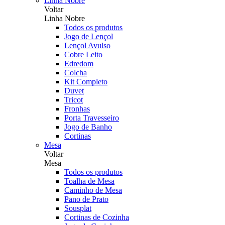
Linha Nobre
Voltar
Linha Nobre
Todos os produtos
Jogo de Lençol
Lençol Avulso
Cobre Leito
Edredom
Colcha
Kit Completo
Duvet
Tricot
Fronhas
Porta Travesseiro
Jogo de Banho
Cortinas
Mesa
Voltar
Mesa
Todos os produtos
Toalha de Mesa
Caminho de Mesa
Pano de Prato
Sousplat
Cortinas de Cozinha