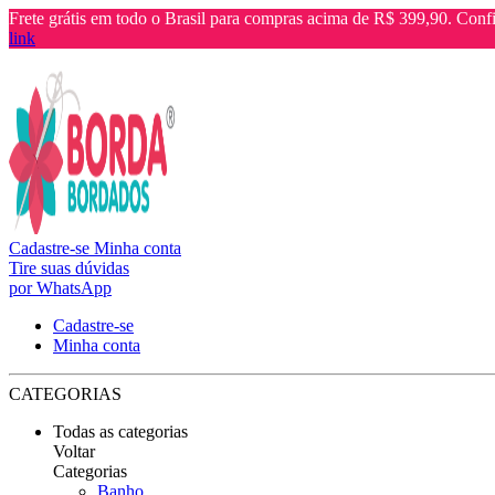
Frete grátis em todo o Brasil para compras acima de R$ 399,90. Confi
link
Cadastre-se
Minha conta
Tire suas dúvidas
por WhatsApp
Cadastre-se
Minha conta
CATEGORIAS
Todas as categorias
Voltar
Categorias
Banho