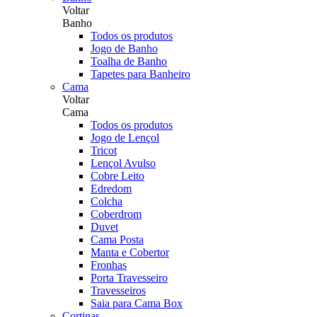
Voltar
Banho
Todos os produtos
Jogo de Banho
Toalha de Banho
Tapetes para Banheiro
Cama
Voltar
Cama
Todos os produtos
Jogo de Lençol
Tricot
Lençol Avulso
Cobre Leito
Edredom
Colcha
Coberdrom
Duvet
Cama Posta
Manta e Cobertor
Fronhas
Porta Travesseiro
Travesseiros
Saia para Cama Box
Cortinas