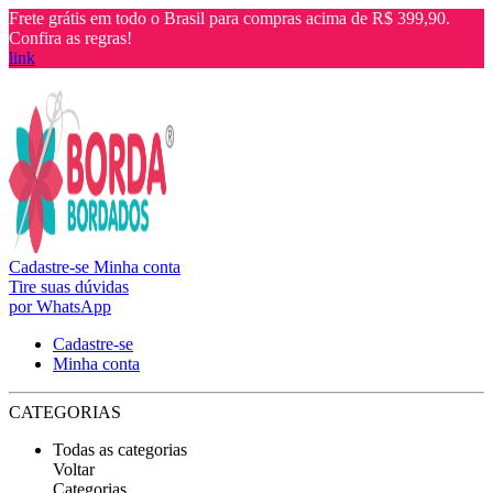
Frete grátis em todo o Brasil para compras acima de R$ 399,90.
Confira as regras!
link
Cadastre-se
Minha conta
Tire suas dúvidas
por WhatsApp
Cadastre-se
Minha conta
CATEGORIAS
Todas as categorias
Voltar
Categorias