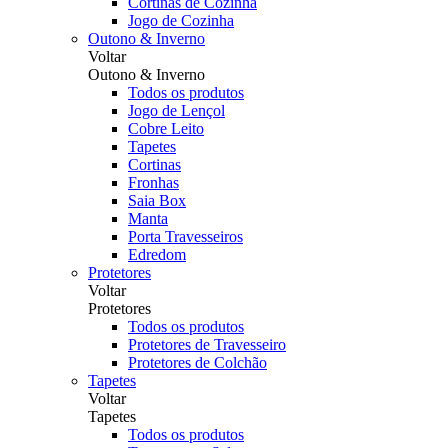
Cortinas de Cozinha
Jogo de Cozinha
Outono & Inverno
Voltar
Outono & Inverno
Todos os produtos
Jogo de Lençol
Cobre Leito
Tapetes
Cortinas
Fronhas
Saia Box
Manta
Porta Travesseiros
Edredom
Protetores
Voltar
Protetores
Todos os produtos
Protetores de Travesseiro
Protetores de Colchão
Tapetes
Voltar
Tapetes
Todos os produtos