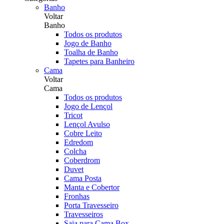
Banho
Voltar
Banho
Todos os produtos
Jogo de Banho
Toalha de Banho
Tapetes para Banheiro
Cama
Voltar
Cama
Todos os produtos
Jogo de Lençol
Tricot
Lençol Avulso
Cobre Leito
Edredom
Colcha
Coberdrom
Duvet
Cama Posta
Manta e Cobertor
Fronhas
Porta Travesseiro
Travesseiros
Saia para Cama Box