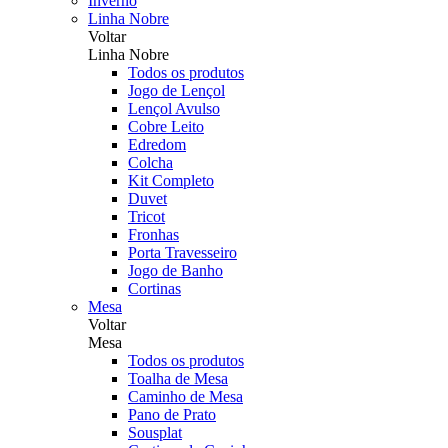
Inverno
Linha Nobre
Voltar
Linha Nobre
Todos os produtos
Jogo de Lençol
Lençol Avulso
Cobre Leito
Edredom
Colcha
Kit Completo
Duvet
Tricot
Fronhas
Porta Travesseiro
Jogo de Banho
Cortinas
Mesa
Voltar
Mesa
Todos os produtos
Toalha de Mesa
Caminho de Mesa
Pano de Prato
Sousplat