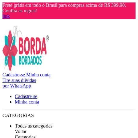
Frete grátis em todo o Brasil para compras acima de R$ 399,90.
Confira as regras!
link
Cadastre-se
Minha conta
Tire suas dúvidas
por WhatsApp
Cadastre-se
Minha conta
CATEGORIAS
Todas as categorias
Voltar
Categorias