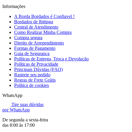
Informações
A Borda Bordados é Confiavel !
Bordados de Ibitinga
Central de Atendimento
Como Realizar Minha Compra
Compra segura
Direito de Arrependimento
Formas de Pagamento
Guia de Segurança
Políticas de Entrega, Troca e Devolução
Políticas de Privacidade
Principais Dúvidas (FAQ)
Rastreie seu pedido
Regras de Frete Grátis
Política de cookies
WhatsApp
Tire suas dúvidas
por WhatsApp
De segunda a sexta-feira
das 8:00 às 17:00