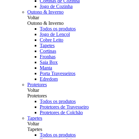
Cortinas de Cozinha
Jogo de Cozinha
Outono & Inverno
Voltar
Outono & Inverno
Todos os produtos
Jogo de Lençol
Cobre Leito
Tapetes
Cortinas
Fronhas
Saia Box
Manta
Porta Travesseiros
Edredom
Protetores
Voltar
Protetores
Todos os produtos
Protetores de Travesseiro
Protetores de Colchão
Tapetes
Voltar
Tapetes
Todos os produtos