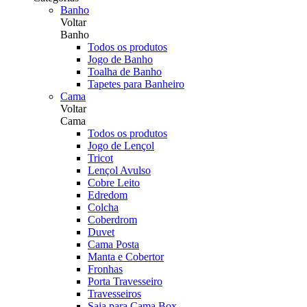
Banho
Voltar
Banho
Todos os produtos
Jogo de Banho
Toalha de Banho
Tapetes para Banheiro
Cama
Voltar
Cama
Todos os produtos
Jogo de Lençol
Tricot
Lençol Avulso
Cobre Leito
Edredom
Colcha
Coberdrom
Duvet
Cama Posta
Manta e Cobertor
Fronhas
Porta Travesseiro
Travesseiros
Saia para Cama Box