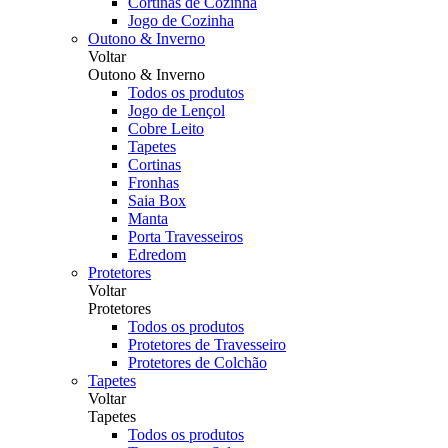
Cortinas de Cozinha
Jogo de Cozinha
Outono & Inverno
Voltar
Outono & Inverno
Todos os produtos
Jogo de Lençol
Cobre Leito
Tapetes
Cortinas
Fronhas
Saia Box
Manta
Porta Travesseiros
Edredom
Protetores
Voltar
Protetores
Todos os produtos
Protetores de Travesseiro
Protetores de Colchão
Tapetes
Voltar
Tapetes
Todos os produtos