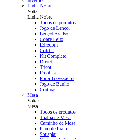
Inverno
Linha Nobre
Voltar
Linha Nobre
Todos os produtos
Jogo de Lençol
Lençol Avulso
Cobre Leito
Edredom
Colcha
Kit Completo
Duvet
Tricot
Fronhas
Porta Travesseiro
Jogo de Banho
Cortinas
Mesa
Voltar
Mesa
Todos os produtos
Toalha de Mesa
Caminho de Mesa
Pano de Prato
Sousplat