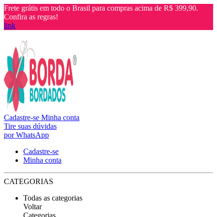
Frete grátis em todo o Brasil para compras acima de R$ 399,90.
Confira as regras!
link
Cadastre-se
Minha conta
Tire suas dúvidas
por WhatsApp
Cadastre-se
Minha conta
CATEGORIAS
Todas as categorias
Voltar
Categorias