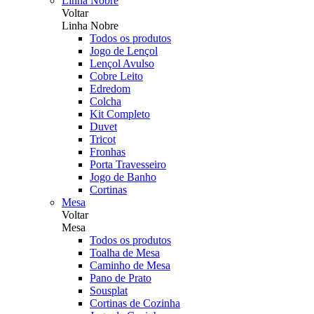
Linha Nobre
Voltar
Linha Nobre
Todos os produtos
Jogo de Lençol
Lençol Avulso
Cobre Leito
Edredom
Colcha
Kit Completo
Duvet
Tricot
Fronhas
Porta Travesseiro
Jogo de Banho
Cortinas
Mesa
Voltar
Mesa
Todos os produtos
Toalha de Mesa
Caminho de Mesa
Pano de Prato
Sousplat
Cortinas de Cozinha