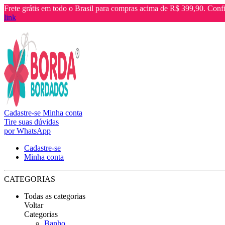
Frete grátis em todo o Brasil para compras acima de R$ 399,90. Confi
link
Cadastre-se
Minha conta
Tire suas dúvidas
por WhatsApp
Cadastre-se
Minha conta
CATEGORIAS
Todas as categorias
Voltar
Categorias
Banho