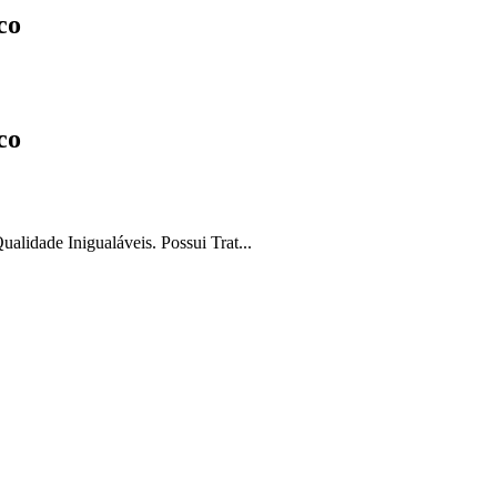
co
co
lidade Inigualáveis. Possui Trat...