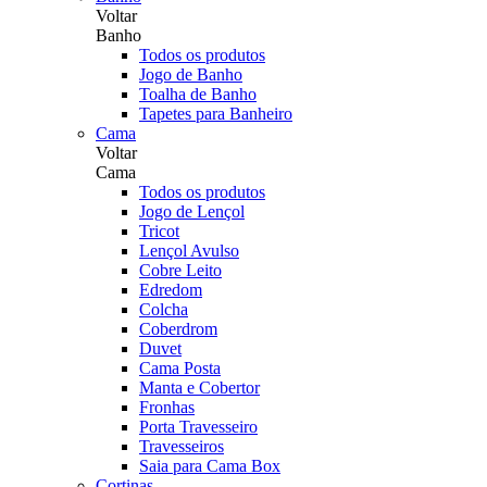
Voltar
Banho
Todos os produtos
Jogo de Banho
Toalha de Banho
Tapetes para Banheiro
Cama
Voltar
Cama
Todos os produtos
Jogo de Lençol
Tricot
Lençol Avulso
Cobre Leito
Edredom
Colcha
Coberdrom
Duvet
Cama Posta
Manta e Cobertor
Fronhas
Porta Travesseiro
Travesseiros
Saia para Cama Box
Cortinas