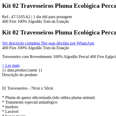
Kit 02 Travesseiros Pluma Ecológica Perca
Ref.:
47-5105-k2
|
1 dia útil
para postagem
400 Fios
100% Algodão
Tom da Estação
Kit 02 Travesseiros Pluma Ecológica Perca
Ver descrição completa
Tire suas dúvidas por WhatsApp
400 Fios
100% Algodão
Tom da Estação
Travesseiro com Revestimento 100% Algodão Percal 400 Fios Egípcios
+ Ler mais
{{ data.product.name }}
Descrição do produto
02 Travesseiros - 70cm x 50cm
* Pluma de ganso siliconizada (não utiliza pluma animal)
* Tratamento especial antialérgico
* Inodoro
* Lavável