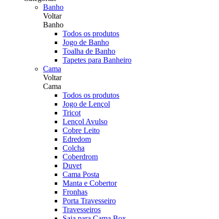
Banho
Voltar
Banho
Todos os produtos
Jogo de Banho
Toalha de Banho
Tapetes para Banheiro
Cama
Voltar
Cama
Todos os produtos
Jogo de Lençol
Tricot
Lençol Avulso
Cobre Leito
Edredom
Colcha
Coberdrom
Duvet
Cama Posta
Manta e Cobertor
Fronhas
Porta Travesseiro
Travesseiros
Saia para Cama Box