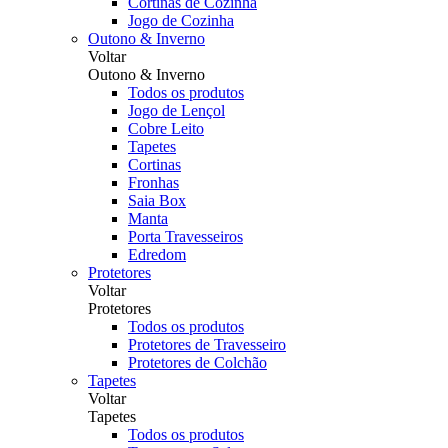
Cortinas de Cozinha
Jogo de Cozinha
Outono & Inverno
Voltar
Outono & Inverno
Todos os produtos
Jogo de Lençol
Cobre Leito
Tapetes
Cortinas
Fronhas
Saia Box
Manta
Porta Travesseiros
Edredom
Protetores
Voltar
Protetores
Todos os produtos
Protetores de Travesseiro
Protetores de Colchão
Tapetes
Voltar
Tapetes
Todos os produtos