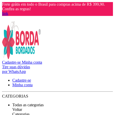
Frete grátis em todo o Brasil para compras acima de R$ 399,90.
Confira as regras!
link
Cadastre-se
Minha conta
Tire suas dúvidas
por WhatsApp
Cadastre-se
Minha conta
CATEGORIAS
Todas as categorias
Voltar
Categorias