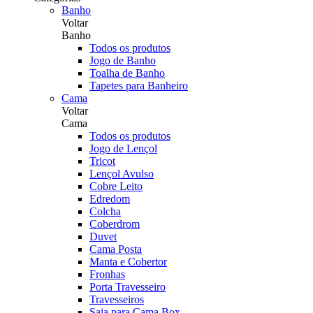
Banho
Voltar
Banho
Todos os produtos
Jogo de Banho
Toalha de Banho
Tapetes para Banheiro
Cama
Voltar
Cama
Todos os produtos
Jogo de Lençol
Tricot
Lençol Avulso
Cobre Leito
Edredom
Colcha
Coberdrom
Duvet
Cama Posta
Manta e Cobertor
Fronhas
Porta Travesseiro
Travesseiros
Saia para Cama Box