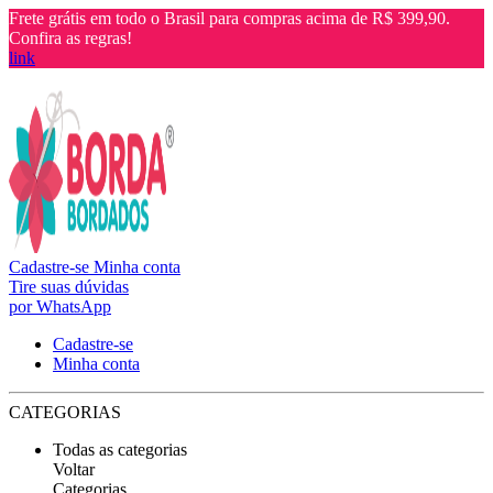
Frete grátis em todo o Brasil para compras acima de R$ 399,90.
Confira as regras!
link
Cadastre-se
Minha conta
Tire suas dúvidas
por WhatsApp
Cadastre-se
Minha conta
CATEGORIAS
Todas as categorias
Voltar
Categorias