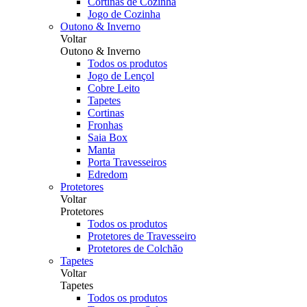
Cortinas de Cozinha
Jogo de Cozinha
Outono & Inverno
Voltar
Outono & Inverno
Todos os produtos
Jogo de Lençol
Cobre Leito
Tapetes
Cortinas
Fronhas
Saia Box
Manta
Porta Travesseiros
Edredom
Protetores
Voltar
Protetores
Todos os produtos
Protetores de Travesseiro
Protetores de Colchão
Tapetes
Voltar
Tapetes
Todos os produtos