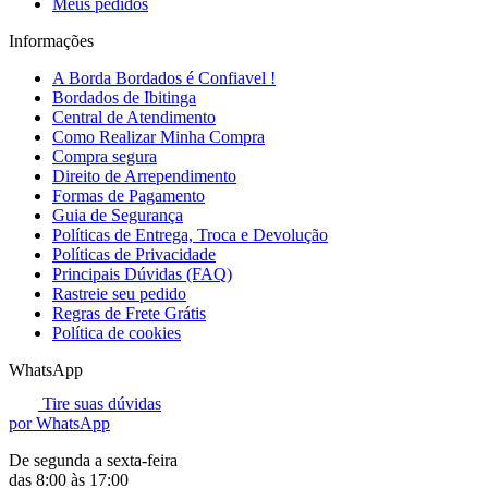
Meus pedidos
Informações
A Borda Bordados é Confiavel !
Bordados de Ibitinga
Central de Atendimento
Como Realizar Minha Compra
Compra segura
Direito de Arrependimento
Formas de Pagamento
Guia de Segurança
Políticas de Entrega, Troca e Devolução
Políticas de Privacidade
Principais Dúvidas (FAQ)
Rastreie seu pedido
Regras de Frete Grátis
Política de cookies
WhatsApp
Tire suas dúvidas
por WhatsApp
De segunda a sexta-feira
das 8:00 às 17:00