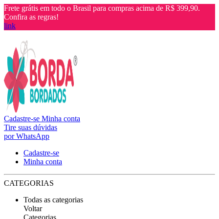
Frete grátis em todo o Brasil para compras acima de R$ 399,90.
Confira as regras!
link
Cadastre-se
Minha conta
Tire suas dúvidas
por WhatsApp
Cadastre-se
Minha conta
CATEGORIAS
Todas as categorias
Voltar
Categorias