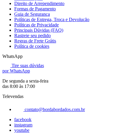
Direito de Arrependimento
Formas de Pagamento
Guia de Segurança
Políticas de Entrega, Troca e Devolução
Políticas de Privacidade
Principais Dúvidas (FAQ)
Rastreie seu pedido
Regras de Frete Grátis
Política de cookies
WhatsApp
Tire suas dúvidas
por WhatsApp
De segunda a sexta-feira
das 8:00 às 17:00
Televendas
contato@bordabordados.com.br
facebook
instagram
youtube