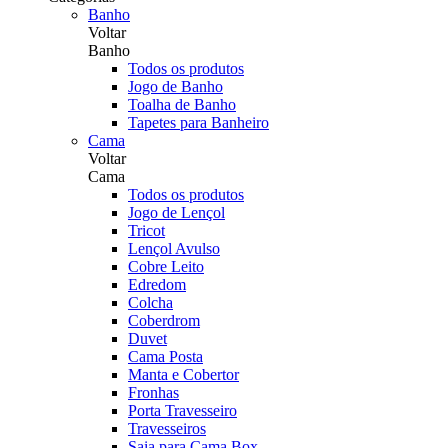
Banho
Voltar
Banho
Todos os produtos
Jogo de Banho
Toalha de Banho
Tapetes para Banheiro
Cama
Voltar
Cama
Todos os produtos
Jogo de Lençol
Tricot
Lençol Avulso
Cobre Leito
Edredom
Colcha
Coberdrom
Duvet
Cama Posta
Manta e Cobertor
Fronhas
Porta Travesseiro
Travesseiros
Saia para Cama Box