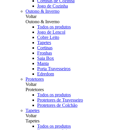
Cortinas de Cozinha
Jogo de Cozinha
Outono & Inverno
Voltar
Outono & Inverno
Todos os produtos
Jogo de Lençol
Cobre Leito
Tapetes
Cortinas
Fronhas
Saia Box
Manta
Porta Travesseiros
Edredom
Protetores
Voltar
Protetores
Todos os produtos
Protetores de Travesseiro
Protetores de Colchão
Tapetes
Voltar
Tapetes
Todos os produtos