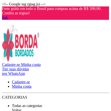
<!-- Google tag (gtag.js) -->
Frete grátis em todo o Brasil para compras acima de R$ 399,90.
Confira as regras!
link
Cadastre-se
Minha conta
Tire suas dúvidas
por WhatsApp
Cadastre-se
Minha conta
CATEGORIAS
Todas as categorias
Voltar