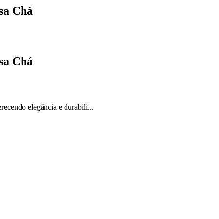
osa Chá
osa Chá
ecendo elegância e durabili...