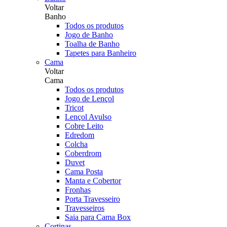
Voltar
Banho
Todos os produtos
Jogo de Banho
Toalha de Banho
Tapetes para Banheiro
Cama
Voltar
Cama
Todos os produtos
Jogo de Lençol
Tricot
Lençol Avulso
Cobre Leito
Edredom
Colcha
Coberdrom
Duvet
Cama Posta
Manta e Cobertor
Fronhas
Porta Travesseiro
Travesseiros
Saia para Cama Box
Cortinas