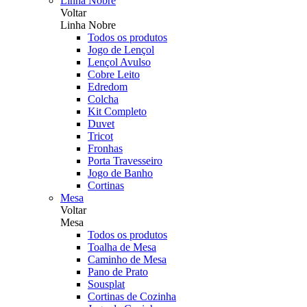
Linha Nobre
Voltar
Linha Nobre
Todos os produtos
Jogo de Lençol
Lençol Avulso
Cobre Leito
Edredom
Colcha
Kit Completo
Duvet
Tricot
Fronhas
Porta Travesseiro
Jogo de Banho
Cortinas
Mesa
Voltar
Mesa
Todos os produtos
Toalha de Mesa
Caminho de Mesa
Pano de Prato
Sousplat
Cortinas de Cozinha