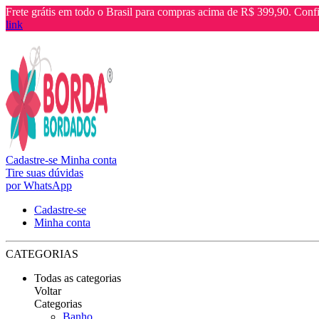
Frete grátis em todo o Brasil para compras acima de R$ 399,90. Confi
link
Cadastre-se
Minha conta
Tire suas dúvidas
por WhatsApp
Cadastre-se
Minha conta
CATEGORIAS
Todas as categorias
Voltar
Categorias
Banho