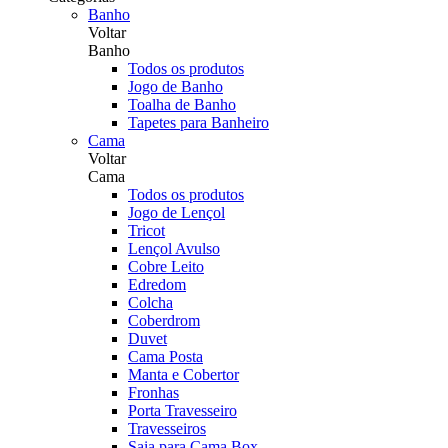
Banho
Voltar
Banho
Todos os produtos
Jogo de Banho
Toalha de Banho
Tapetes para Banheiro
Cama
Voltar
Cama
Todos os produtos
Jogo de Lençol
Tricot
Lençol Avulso
Cobre Leito
Edredom
Colcha
Coberdrom
Duvet
Cama Posta
Manta e Cobertor
Fronhas
Porta Travesseiro
Travesseiros
Saia para Cama Box