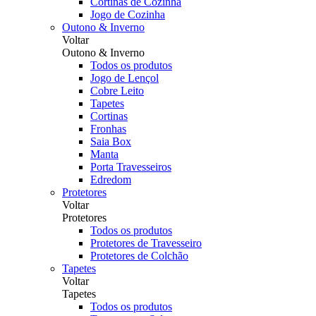
Cortinas de Cozinha
Jogo de Cozinha
Outono & Inverno
Voltar
Outono & Inverno
Todos os produtos
Jogo de Lençol
Cobre Leito
Tapetes
Cortinas
Fronhas
Saia Box
Manta
Porta Travesseiros
Edredom
Protetores
Voltar
Protetores
Todos os produtos
Protetores de Travesseiro
Protetores de Colchão
Tapetes
Voltar
Tapetes
Todos os produtos