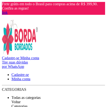
Frete grátis em todo o Brasil para compras acima de R$ 399,90.
Confira as regras!
link
Cadastre-se
Minha conta
Tire suas dúvidas
por WhatsApp
Cadastre-se
Minha conta
CATEGORIAS
Todas as categorias
Voltar
Categorias