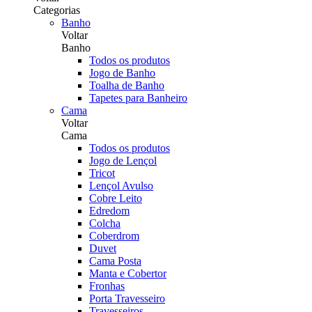
Categorias
Banho
Voltar
Banho
Todos os produtos
Jogo de Banho
Toalha de Banho
Tapetes para Banheiro
Cama
Voltar
Cama
Todos os produtos
Jogo de Lençol
Tricot
Lençol Avulso
Cobre Leito
Edredom
Colcha
Coberdrom
Duvet
Cama Posta
Manta e Cobertor
Fronhas
Porta Travesseiro
Travesseiros