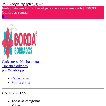
<!-- Google tag (gtag.js) -->
Frete grátis em todo o Brasil para compras acima de R$ 399,90.
Confira as regras!
link
Cadastre-se
Minha conta
Tire suas dúvidas
por WhatsApp
Cadastre-se
Minha conta
CATEGORIAS
Todas as categorias
Voltar