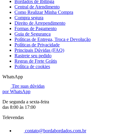
Bordados de Ibitinga
Central de Atendimento
Como Realizar Minha Compra
Compra segura
Direito de Arrependimento
Formas de Pagamento
Guia de Segurança
Políticas de Entrega, Troca e Devolução
Políticas de Privacidade
Principais Dúvidas (FAQ)
Rastreie seu pedido
Regras de Frete Grátis
Política de cookies
WhatsApp
Tire suas dúvidas
por WhatsApp
De segunda a sexta-feira
das 8:00 às 17:00
Televendas
contato@bordabordados.com.br