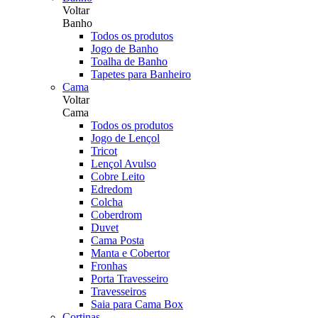
Voltar
Banho
Todos os produtos
Jogo de Banho
Toalha de Banho
Tapetes para Banheiro
Cama
Voltar
Cama
Todos os produtos
Jogo de Lençol
Tricot
Lençol Avulso
Cobre Leito
Edredom
Colcha
Coberdrom
Duvet
Cama Posta
Manta e Cobertor
Fronhas
Porta Travesseiro
Travesseiros
Saia para Cama Box
Cortinas