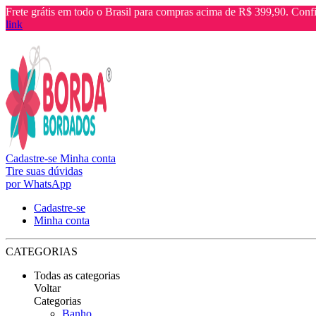
Frete grátis em todo o Brasil para compras acima de R$ 399,90. Confi
link
Cadastre-se
Minha conta
Tire suas dúvidas
por WhatsApp
Cadastre-se
Minha conta
CATEGORIAS
Todas as categorias
Voltar
Categorias
Banho