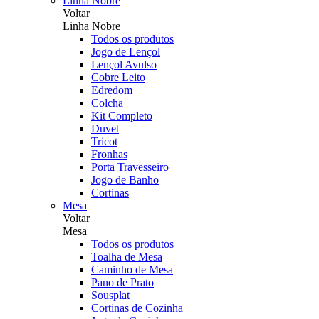
Linha Nobre
Voltar
Linha Nobre
Todos os produtos
Jogo de Lençol
Lençol Avulso
Cobre Leito
Edredom
Colcha
Kit Completo
Duvet
Tricot
Fronhas
Porta Travesseiro
Jogo de Banho
Cortinas
Mesa
Voltar
Mesa
Todos os produtos
Toalha de Mesa
Caminho de Mesa
Pano de Prato
Sousplat
Cortinas de Cozinha