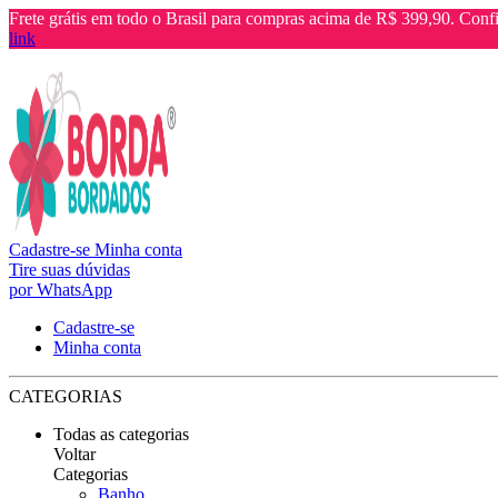
Frete grátis em todo o Brasil para compras acima de R$ 399,90. Confi
link
Cadastre-se
Minha conta
Tire suas dúvidas
por WhatsApp
Cadastre-se
Minha conta
CATEGORIAS
Todas as categorias
Voltar
Categorias
Banho