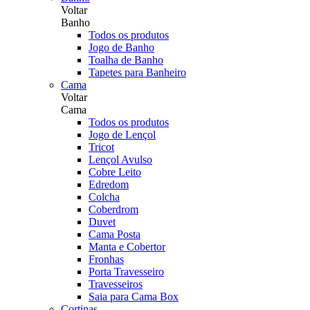
Voltar
Banho
Todos os produtos
Jogo de Banho
Toalha de Banho
Tapetes para Banheiro
Cama
Voltar
Cama
Todos os produtos
Jogo de Lençol
Tricot
Lençol Avulso
Cobre Leito
Edredom
Colcha
Coberdrom
Duvet
Cama Posta
Manta e Cobertor
Fronhas
Porta Travesseiro
Travesseiros
Saia para Cama Box
Cortinas