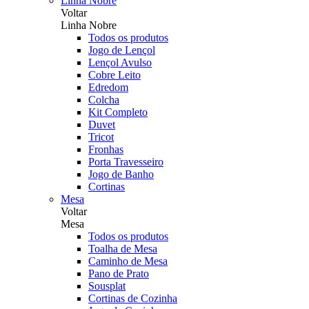
Linha Nobre
Voltar
Linha Nobre
Todos os produtos
Jogo de Lençol
Lençol Avulso
Cobre Leito
Edredom
Colcha
Kit Completo
Duvet
Tricot
Fronhas
Porta Travesseiro
Jogo de Banho
Cortinas
Mesa
Voltar
Mesa
Todos os produtos
Toalha de Mesa
Caminho de Mesa
Pano de Prato
Sousplat
Cortinas de Cozinha