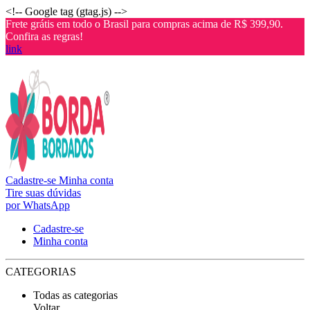
<!-- Google tag (gtag.js) -->
Frete grátis em todo o Brasil para compras acima de R$ 399,90.
Confira as regras!
link
Cadastre-se
Minha conta
Tire suas dúvidas
por WhatsApp
Cadastre-se
Minha conta
CATEGORIAS
Todas as categorias
Voltar