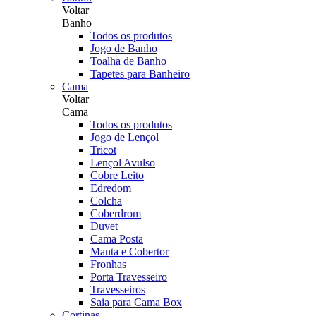
Voltar
Banho
Todos os produtos
Jogo de Banho
Toalha de Banho
Tapetes para Banheiro
Cama
Voltar
Cama
Todos os produtos
Jogo de Lençol
Tricot
Lençol Avulso
Cobre Leito
Edredom
Colcha
Coberdrom
Duvet
Cama Posta
Manta e Cobertor
Fronhas
Porta Travesseiro
Travesseiros
Saia para Cama Box
Cortinas