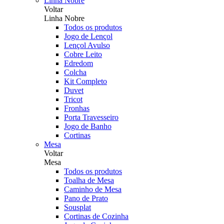
Linha Nobre
Voltar
Linha Nobre
Todos os produtos
Jogo de Lençol
Lençol Avulso
Cobre Leito
Edredom
Colcha
Kit Completo
Duvet
Tricot
Fronhas
Porta Travesseiro
Jogo de Banho
Cortinas
Mesa
Voltar
Mesa
Todos os produtos
Toalha de Mesa
Caminho de Mesa
Pano de Prato
Sousplat
Cortinas de Cozinha