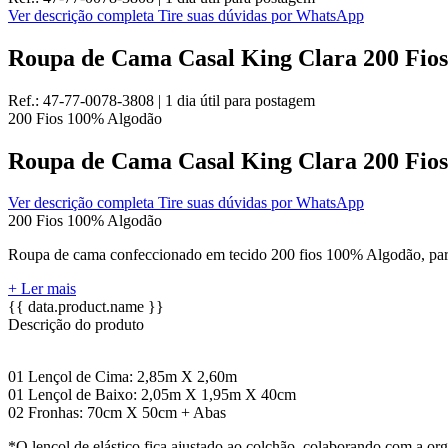
Ver descrição completa
Tire suas dúvidas por WhatsApp
Roupa de Cama Casal King Clara 200 Fios
Ref.:
47-77-0078-3808
|
1 dia útil
para postagem
200 Fios
100% Algodão
Roupa de Cama Casal King Clara 200 Fios
Ver descrição completa
Tire suas dúvidas por WhatsApp
200 Fios
100% Algodão
Roupa de cama confeccionado em tecido 200 fios 100% Algodão, par
+ Ler mais
{{ data.product.name }}
Descrição do produto
01 Lençol de Cima: 2,85m X 2,60m
01 Lençol de Baixo: 2,05m X 1,95m X 40cm
02 Fronhas: 70cm X 50cm + Abas
*O lençol de elástico fica ajustado ao colchão, colaborando com a or