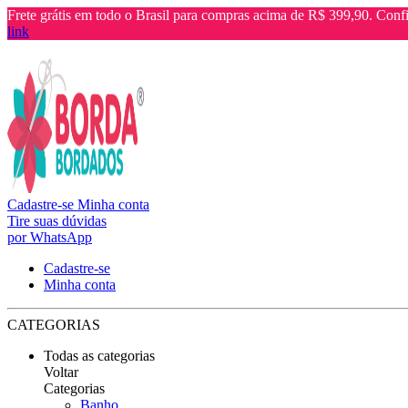
Frete grátis em todo o Brasil para compras acima de R$ 399,90. Confi
link
Cadastre-se
Minha conta
Tire suas dúvidas
por WhatsApp
Cadastre-se
Minha conta
CATEGORIAS
Todas as categorias
Voltar
Categorias
Banho