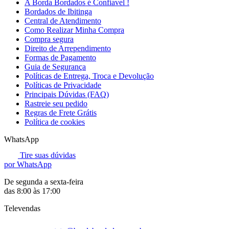
A Borda Bordados é Confiavel !
Bordados de Ibitinga
Central de Atendimento
Como Realizar Minha Compra
Compra segura
Direito de Arrependimento
Formas de Pagamento
Guia de Segurança
Políticas de Entrega, Troca e Devolução
Políticas de Privacidade
Principais Dúvidas (FAQ)
Rastreie seu pedido
Regras de Frete Grátis
Política de cookies
WhatsApp
Tire suas dúvidas
por WhatsApp
De segunda a sexta-feira
das 8:00 às 17:00
Televendas