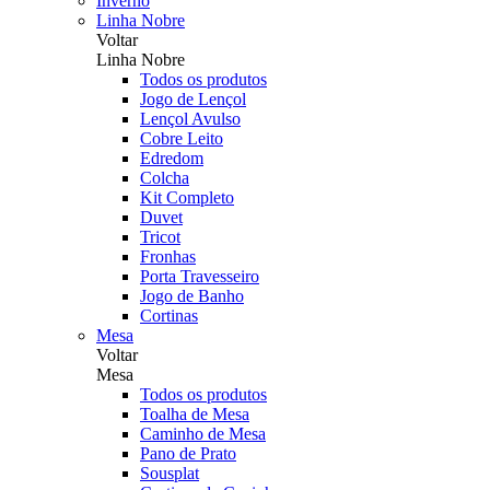
Inverno
Linha Nobre
Voltar
Linha Nobre
Todos os produtos
Jogo de Lençol
Lençol Avulso
Cobre Leito
Edredom
Colcha
Kit Completo
Duvet
Tricot
Fronhas
Porta Travesseiro
Jogo de Banho
Cortinas
Mesa
Voltar
Mesa
Todos os produtos
Toalha de Mesa
Caminho de Mesa
Pano de Prato
Sousplat