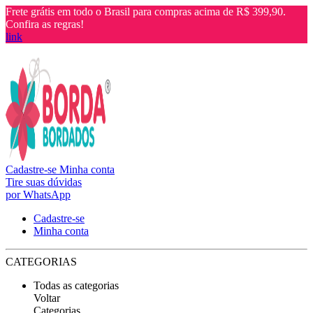
Frete grátis em todo o Brasil para compras acima de R$ 399,90.
Confira as regras!
link
Cadastre-se
Minha conta
Tire suas dúvidas
por WhatsApp
Cadastre-se
Minha conta
CATEGORIAS
Todas as categorias
Voltar
Categorias