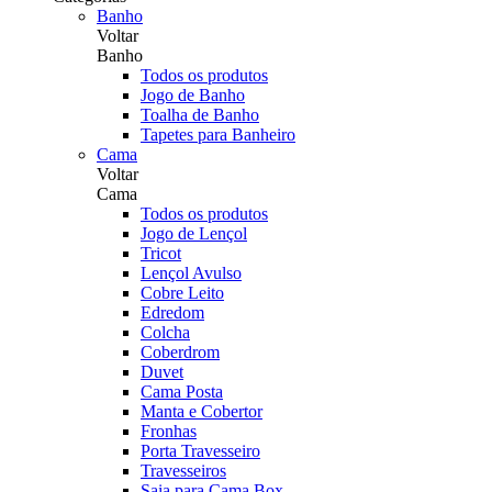
Banho
Voltar
Banho
Todos os produtos
Jogo de Banho
Toalha de Banho
Tapetes para Banheiro
Cama
Voltar
Cama
Todos os produtos
Jogo de Lençol
Tricot
Lençol Avulso
Cobre Leito
Edredom
Colcha
Coberdrom
Duvet
Cama Posta
Manta e Cobertor
Fronhas
Porta Travesseiro
Travesseiros
Saia para Cama Box