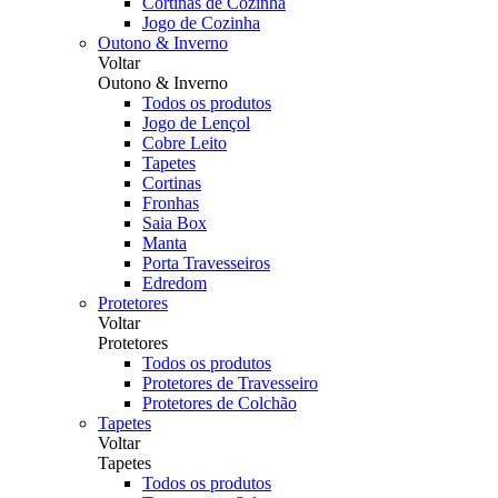
Cortinas de Cozinha
Jogo de Cozinha
Outono & Inverno
Voltar
Outono & Inverno
Todos os produtos
Jogo de Lençol
Cobre Leito
Tapetes
Cortinas
Fronhas
Saia Box
Manta
Porta Travesseiros
Edredom
Protetores
Voltar
Protetores
Todos os produtos
Protetores de Travesseiro
Protetores de Colchão
Tapetes
Voltar
Tapetes
Todos os produtos