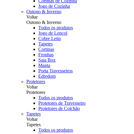
Cortinas de Cozinha
Jogo de Cozinha
Outono & Inverno
Voltar
Outono & Inverno
Todos os produtos
Jogo de Lençol
Cobre Leito
Tapetes
Cortinas
Fronhas
Saia Box
Manta
Porta Travesseiros
Edredom
Protetores
Voltar
Protetores
Todos os produtos
Protetores de Travesseiro
Protetores de Colchão
Tapetes
Voltar
Tapetes
Todos os produtos