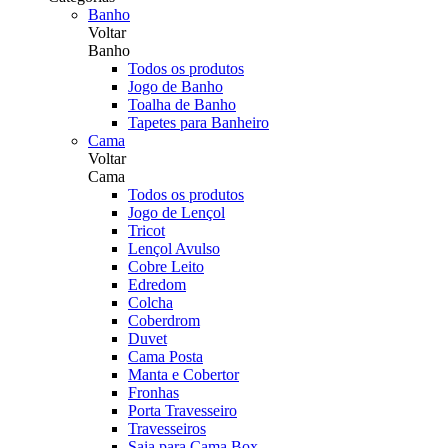
Banho
Voltar
Banho
Todos os produtos
Jogo de Banho
Toalha de Banho
Tapetes para Banheiro
Cama
Voltar
Cama
Todos os produtos
Jogo de Lençol
Tricot
Lençol Avulso
Cobre Leito
Edredom
Colcha
Coberdrom
Duvet
Cama Posta
Manta e Cobertor
Fronhas
Porta Travesseiro
Travesseiros
Saia para Cama Box