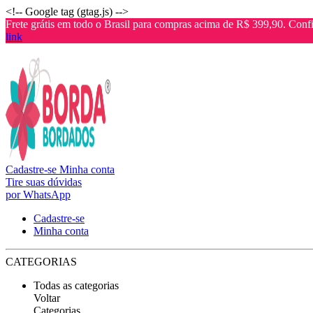
<!-- Google tag (gtag.js) -->
Frete grátis em todo o Brasil para compras acima de R$ 399,90. Confi
link
Cadastre-se
Minha conta
Tire suas dúvidas
por WhatsApp
Cadastre-se
Minha conta
CATEGORIAS
Todas as categorias
Voltar
Categorias