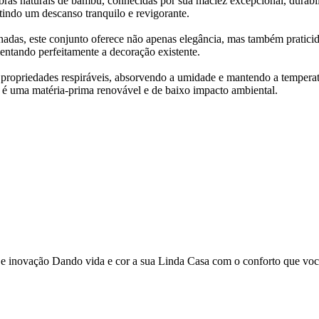
ras naturais de bambu, conhecidas por sua maciez excepcional, durabil
tindo um descanso tranquilo e revigorante.
nadas, este conjunto oferece não apenas elegância, mas também pratici
ntando perfeitamente a decoração existente.
 propriedades respiráveis, absorvendo a umidade e mantendo a temperatur
 é uma matéria-prima renovável e de baixo impacto ambiental.
o e inovação Dando vida e cor a sua Linda Casa com o conforto que vo