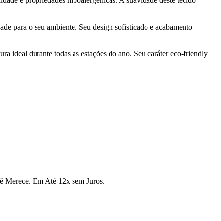
idade e propriedades hipoalergênicas. A suavidade deste tecido
dade para o seu ambiente. Seu design sofisticado e acabamento
a ideal durante todas as estações do ano. Seu caráter eco-friendly
cê Merece. Em Até 12x sem Juros.