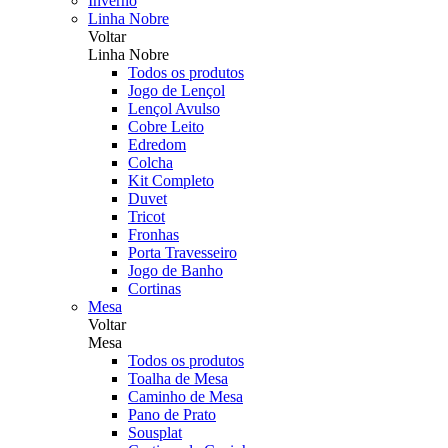
Inverno
Linha Nobre
Voltar
Linha Nobre
Todos os produtos
Jogo de Lençol
Lençol Avulso
Cobre Leito
Edredom
Colcha
Kit Completo
Duvet
Tricot
Fronhas
Porta Travesseiro
Jogo de Banho
Cortinas
Mesa
Voltar
Mesa
Todos os produtos
Toalha de Mesa
Caminho de Mesa
Pano de Prato
Sousplat