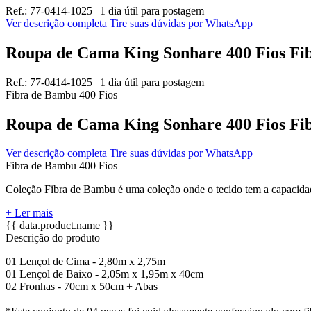
Ref.:
77-0414-1025
|
1 dia útil
para postagem
Ver descrição completa
Tire suas dúvidas por WhatsApp
Roupa de Cama King Sonhare 400 Fios Fib
Ref.:
77-0414-1025
|
1 dia útil
para postagem
Fibra de Bambu
400 Fios
Roupa de Cama King Sonhare 400 Fios Fib
Ver descrição completa
Tire suas dúvidas por WhatsApp
Fibra de Bambu
400 Fios
Coleção Fibra de Bambu é uma coleção onde o tecido tem a capacidade
+ Ler mais
{{ data.product.name }}
Descrição do produto
01 Lençol de Cima - 2,80m x 2,75m
01 Lençol de Baixo - 2,05m x 1,95m x 40cm
02 Fronhas - 70cm x 50cm + Abas