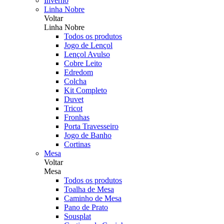
Inverno
Linha Nobre
Voltar
Linha Nobre
Todos os produtos
Jogo de Lençol
Lençol Avulso
Cobre Leito
Edredom
Colcha
Kit Completo
Duvet
Tricot
Fronhas
Porta Travesseiro
Jogo de Banho
Cortinas
Mesa
Voltar
Mesa
Todos os produtos
Toalha de Mesa
Caminho de Mesa
Pano de Prato
Sousplat