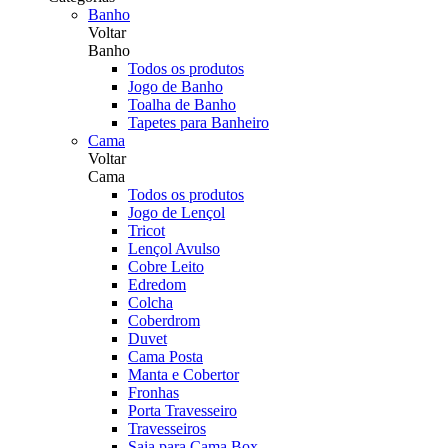
Banho
Voltar
Banho
Todos os produtos
Jogo de Banho
Toalha de Banho
Tapetes para Banheiro
Cama
Voltar
Cama
Todos os produtos
Jogo de Lençol
Tricot
Lençol Avulso
Cobre Leito
Edredom
Colcha
Coberdrom
Duvet
Cama Posta
Manta e Cobertor
Fronhas
Porta Travesseiro
Travesseiros
Saia para Cama Box