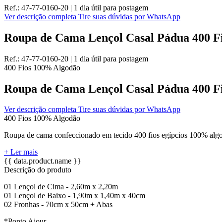
Ref.:
47-77-0160-20
|
1 dia útil
para postagem
Ver descrição completa
Tire suas dúvidas por WhatsApp
Roupa de Cama Lençol Casal Pádua 400 Fi
Ref.:
47-77-0160-20
|
1 dia útil
para postagem
400 Fios
100% Algodão
Roupa de Cama Lençol Casal Pádua 400 Fi
Ver descrição completa
Tire suas dúvidas por WhatsApp
400 Fios
100% Algodão
Roupa de cama confeccionado em tecido 400 fios egípcios 100% algodã
+ Ler mais
{{ data.product.name }}
Descrição do produto
01 Lençol de Cima - 2,60m x 2,20m
01 Lençol de Baixo - 1,90m x 1,40m x 40cm
02 Fronhas - 70cm x 50cm + Abas
*Ponto Ajour