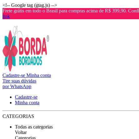
<!-- Google tag (gtag.js) -->
Frete grátis em todo o Brasil para compras acima de R$ 399,90. Confi
link
Cadastre-se
Minha conta
Tire suas dúvidas
por WhatsApp
Cadastre-se
Minha conta
CATEGORIAS
Todas as categorias
Voltar
Categorias