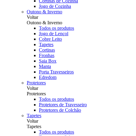
Cortinas de Cozinha
Jogo de Cozinha
Outono & Inverno
Voltar
Outono & Inverno
Todos os produtos
Jogo de Lençol
Cobre Leito
Tapetes
Cortinas
Fronhas
Saia Box
Manta
Porta Travesseiros
Edredom
Protetores
Voltar
Protetores
Todos os produtos
Protetores de Travesseiro
Protetores de Colchão
Tapetes
Voltar
Tapetes
Todos os produtos