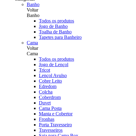
Banho
Voltar
Banho
Todos os produtos
Jogo de Banho
Toalha de Banho
Tapetes para Banheiro
Cama
Voltar
Cama
Todos os produtos
Jogo de Lençol
Tricot
Lençol Avulso
Cobre Leito
Edredom
Colcha
Coberdrom
Duvet
Cama Posta
Manta e Cobertor
Fronhas
Porta Travesseiro
Travesseiros
Saia para Cama Box