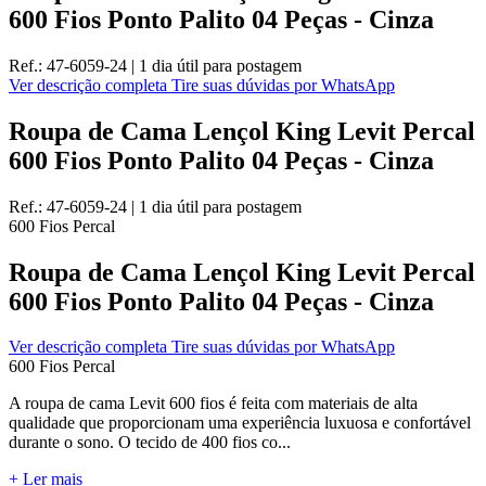
600 Fios Ponto Palito 04 Peças - Cinza
Ref.:
47-6059-24
|
1 dia útil
para postagem
Ver descrição completa
Tire suas dúvidas por WhatsApp
Roupa de Cama Lençol King Levit Percal
600 Fios Ponto Palito 04 Peças - Cinza
Ref.:
47-6059-24
|
1 dia útil
para postagem
600 Fios
Percal
Roupa de Cama Lençol King Levit Percal
600 Fios Ponto Palito 04 Peças - Cinza
Ver descrição completa
Tire suas dúvidas por WhatsApp
600 Fios
Percal
A roupa de cama Levit 600 fios é feita com materiais de alta
qualidade que proporcionam uma experiência luxuosa e confortável
durante o sono. O tecido de 400 fios co...
+ Ler mais