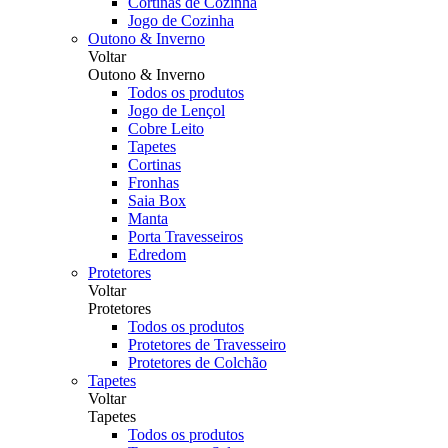
Cortinas de Cozinha
Jogo de Cozinha
Outono & Inverno
Voltar
Outono & Inverno
Todos os produtos
Jogo de Lençol
Cobre Leito
Tapetes
Cortinas
Fronhas
Saia Box
Manta
Porta Travesseiros
Edredom
Protetores
Voltar
Protetores
Todos os produtos
Protetores de Travesseiro
Protetores de Colchão
Tapetes
Voltar
Tapetes
Todos os produtos