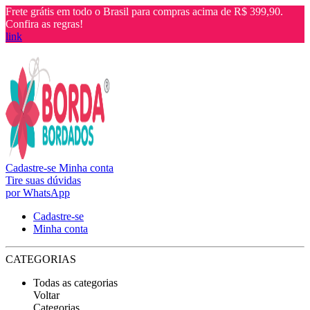
Frete grátis em todo o Brasil para compras acima de R$ 399,90.
Confira as regras!
link
Cadastre-se
Minha conta
Tire suas dúvidas
por WhatsApp
Cadastre-se
Minha conta
CATEGORIAS
Todas as categorias
Voltar
Categorias