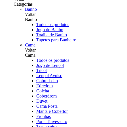
Categorias
Banho
Voltar
Banho
Todos os produtos
Jogo de Banho
Toalha de Banho
Tapetes para Banheiro
Cama
Voltar
Cama
Todos os produtos
Jogo de Lençol
Tricot
Lençol Avulso
Cobre Leito
Edredom
Colcha
Coberdrom
Duvet
Cama Posta
Manta e Cobertor
Fronhas
Porta Travesseiro
Travesseiros