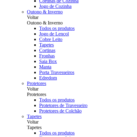
Cortinas de Cozinha
Jogo de Cozinha
Outono & Inverno
Voltar
Outono & Inverno
Todos os produtos
Jogo de Lençol
Cobre Leito
Tapetes
Cortinas
Fronhas
Saia Box
Manta
Porta Travesseiros
Edredom
Protetores
Voltar
Protetores
Todos os produtos
Protetores de Travesseiro
Protetores de Colchão
Tapetes
Voltar
Tapetes
Todos os produtos