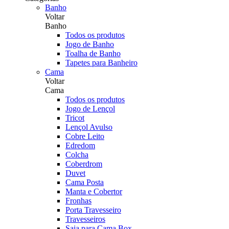
Banho
Voltar
Banho
Todos os produtos
Jogo de Banho
Toalha de Banho
Tapetes para Banheiro
Cama
Voltar
Cama
Todos os produtos
Jogo de Lençol
Tricot
Lençol Avulso
Cobre Leito
Edredom
Colcha
Coberdrom
Duvet
Cama Posta
Manta e Cobertor
Fronhas
Porta Travesseiro
Travesseiros
Saia para Cama Box