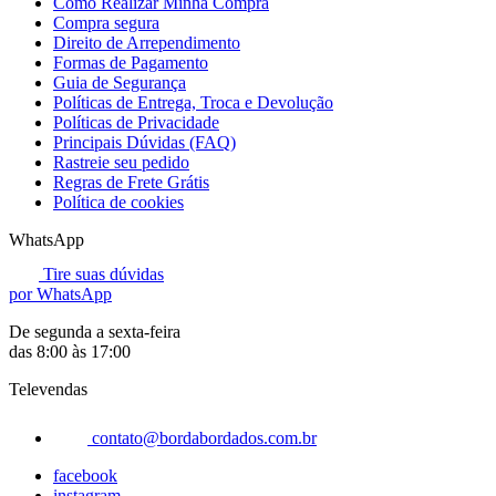
Como Realizar Minha Compra
Compra segura
Direito de Arrependimento
Formas de Pagamento
Guia de Segurança
Políticas de Entrega, Troca e Devolução
Políticas de Privacidade
Principais Dúvidas (FAQ)
Rastreie seu pedido
Regras de Frete Grátis
Política de cookies
WhatsApp
Tire suas dúvidas
por WhatsApp
De segunda a sexta-feira
das 8:00 às 17:00
Televendas
contato@bordabordados.com.br
facebook
instagram