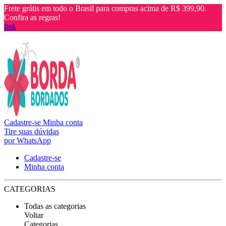
Frete grátis em todo o Brasil para compras acima de R$ 399,90.
Confira as regras!
link
Cadastre-se
Minha conta
Tire suas dúvidas
por WhatsApp
Cadastre-se
Minha conta
CATEGORIAS
Todas as categorias
Voltar
Categorias