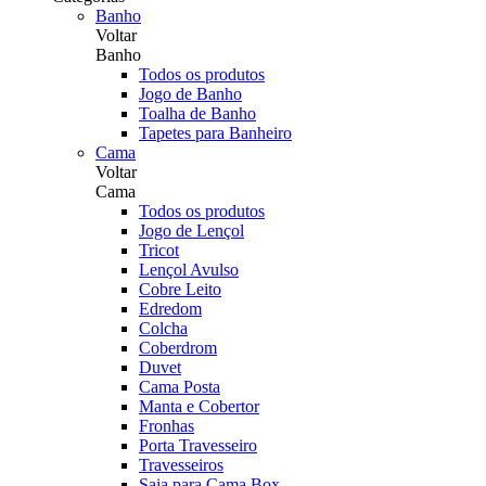
Banho
Voltar
Banho
Todos os produtos
Jogo de Banho
Toalha de Banho
Tapetes para Banheiro
Cama
Voltar
Cama
Todos os produtos
Jogo de Lençol
Tricot
Lençol Avulso
Cobre Leito
Edredom
Colcha
Coberdrom
Duvet
Cama Posta
Manta e Cobertor
Fronhas
Porta Travesseiro
Travesseiros
Saia para Cama Box