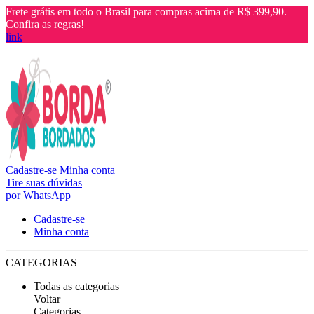
Frete grátis em todo o Brasil para compras acima de R$ 399,90.
Confira as regras!
link
Cadastre-se
Minha conta
Tire suas dúvidas
por WhatsApp
Cadastre-se
Minha conta
CATEGORIAS
Todas as categorias
Voltar
Categorias