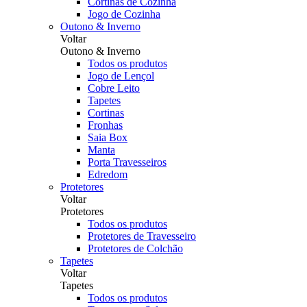
Cortinas de Cozinha
Jogo de Cozinha
Outono & Inverno
Voltar
Outono & Inverno
Todos os produtos
Jogo de Lençol
Cobre Leito
Tapetes
Cortinas
Fronhas
Saia Box
Manta
Porta Travesseiros
Edredom
Protetores
Voltar
Protetores
Todos os produtos
Protetores de Travesseiro
Protetores de Colchão
Tapetes
Voltar
Tapetes
Todos os produtos