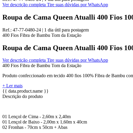
Ver descrição completa
Tire suas dúvidas por WhatsApp
Roupa de Cama Queen Atualli 400 Fios 10
Ref.:
47-77-0480-24
|
1 dia útil
para postagem
400 Fios
Fibra de Bambu
Tom da Estação
Roupa de Cama Queen Atualli 400 Fios 10
Ver descrição completa
Tire suas dúvidas por WhatsApp
400 Fios
Fibra de Bambu
Tom da Estação
Produto confeccionado em tecido 400 fios 100% Fibra de Bambu com fa
+ Ler mais
{{ data.product.name }}
Descrição do produto
01 Lençol de Cima - 2,60m x 2,40m
01 Lençol de Baixo - 2,00m x 1,60m x 40cm
02 Fronhas - 70cm x 50cm + Abas