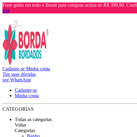
Frete grátis em todo o Brasil para compras acima de R$ 399,90. Confi
link
Cadastre-se
Minha conta
Tire suas dúvidas
por WhatsApp
Cadastre-se
Minha conta
CATEGORIAS
Todas as categorias
Voltar
Categorias
Banho