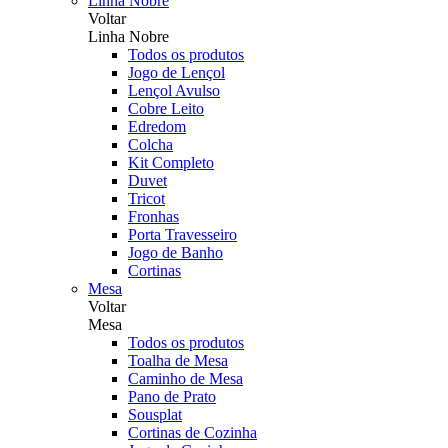
Linha Nobre
Voltar
Linha Nobre
Todos os produtos
Jogo de Lençol
Lençol Avulso
Cobre Leito
Edredom
Colcha
Kit Completo
Duvet
Tricot
Fronhas
Porta Travesseiro
Jogo de Banho
Cortinas
Mesa
Voltar
Mesa
Todos os produtos
Toalha de Mesa
Caminho de Mesa
Pano de Prato
Sousplat
Cortinas de Cozinha