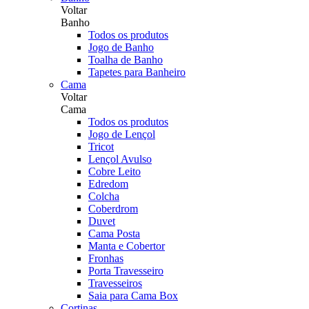
Voltar
Banho
Todos os produtos
Jogo de Banho
Toalha de Banho
Tapetes para Banheiro
Cama
Voltar
Cama
Todos os produtos
Jogo de Lençol
Tricot
Lençol Avulso
Cobre Leito
Edredom
Colcha
Coberdrom
Duvet
Cama Posta
Manta e Cobertor
Fronhas
Porta Travesseiro
Travesseiros
Saia para Cama Box
Cortinas