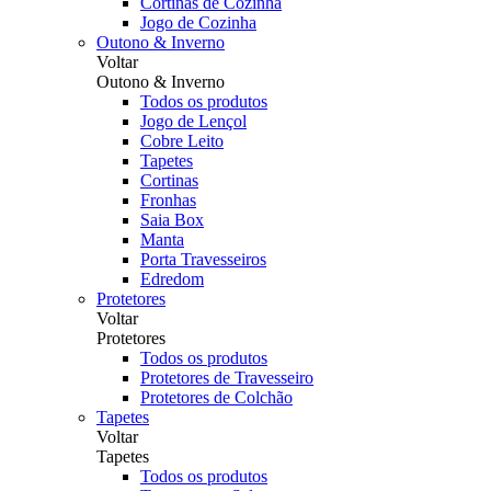
Cortinas de Cozinha
Jogo de Cozinha
Outono & Inverno
Voltar
Outono & Inverno
Todos os produtos
Jogo de Lençol
Cobre Leito
Tapetes
Cortinas
Fronhas
Saia Box
Manta
Porta Travesseiros
Edredom
Protetores
Voltar
Protetores
Todos os produtos
Protetores de Travesseiro
Protetores de Colchão
Tapetes
Voltar
Tapetes
Todos os produtos