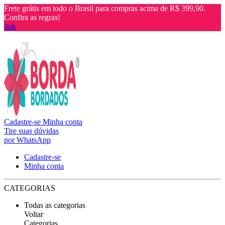
Frete grátis em todo o Brasil para compras acima de R$ 399,90.
Confira as regras!
link
Cadastre-se
Minha conta
Tire suas dúvidas
por WhatsApp
Cadastre-se
Minha conta
CATEGORIAS
Todas as categorias
Voltar
Categorias