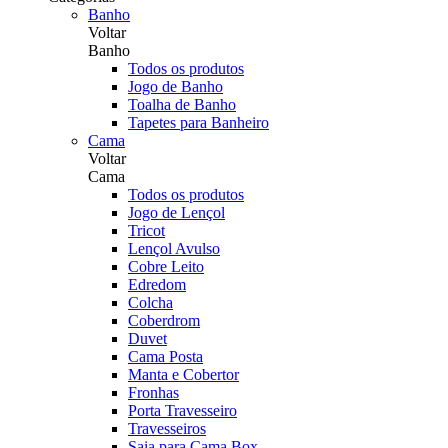
Banho
Voltar
Banho
Todos os produtos
Jogo de Banho
Toalha de Banho
Tapetes para Banheiro
Cama
Voltar
Cama
Todos os produtos
Jogo de Lençol
Tricot
Lençol Avulso
Cobre Leito
Edredom
Colcha
Coberdrom
Duvet
Cama Posta
Manta e Cobertor
Fronhas
Porta Travesseiro
Travesseiros
Saia para Cama Box