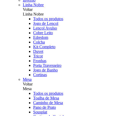
Inverno
Linha Nobre
Voltar
Linha Nobre
Todos os produtos
Jogo de Lençol
Lençol Avulso
Cobre Leito
Edredom
Colcha
Kit Completo
Duvet
Tricot
Fronhas
Porta Travesseiro
Jogo de Banho
Cortinas
Mesa
Voltar
Mesa
Todos os produtos
Toalha de Mesa
Caminho de Mesa
Pano de Prato
Sousplat