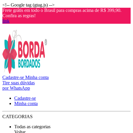
<!-- Google tag (gtag.js) -->
Frete grátis em todo o Brasil para compras acima de R$ 399,90.
Confira as regras!
link
Cadastre-se
Minha conta
Tire suas dúvidas
por WhatsApp
Cadastre-se
Minha conta
CATEGORIAS
Todas as categorias
Voltar