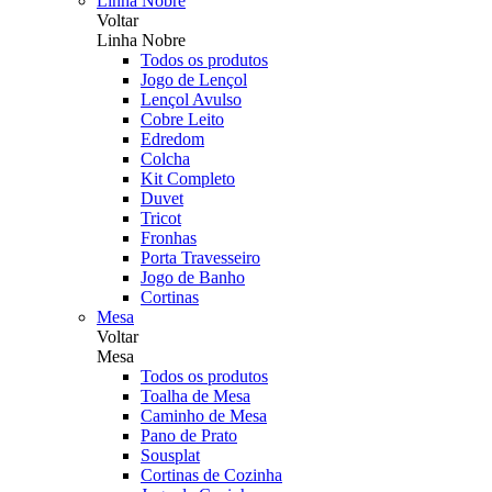
Linha Nobre
Voltar
Linha Nobre
Todos os produtos
Jogo de Lençol
Lençol Avulso
Cobre Leito
Edredom
Colcha
Kit Completo
Duvet
Tricot
Fronhas
Porta Travesseiro
Jogo de Banho
Cortinas
Mesa
Voltar
Mesa
Todos os produtos
Toalha de Mesa
Caminho de Mesa
Pano de Prato
Sousplat
Cortinas de Cozinha