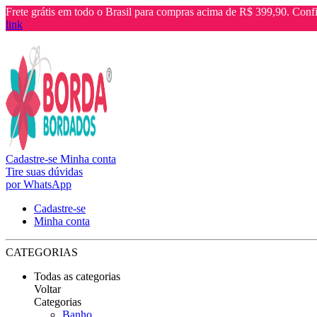
Frete grátis em todo o Brasil para compras acima de R$ 399,90. Confi
link
Cadastre-se
Minha conta
Tire suas dúvidas
por WhatsApp
Cadastre-se
Minha conta
CATEGORIAS
Todas as categorias
Voltar
Categorias
Banho