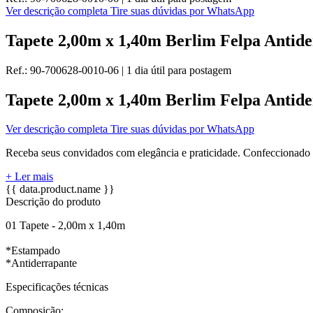
Ver descrição completa
Tire suas dúvidas por WhatsApp
Tapete 2,00m x 1,40m Berlim Felpa Antide
Ref.:
90-700628-0010-06
|
1 dia útil
para postagem
Tapete 2,00m x 1,40m Berlim Felpa Antide
Ver descrição completa
Tire suas dúvidas por WhatsApp
Receba seus convidados com elegância e praticidade. Confeccionado em
+ Ler mais
{{ data.product.name }}
Descrição do produto
01 Tapete - 2,00m x 1,40m
*Estampado
*Antiderrapante
Especificações técnicas
Composição: