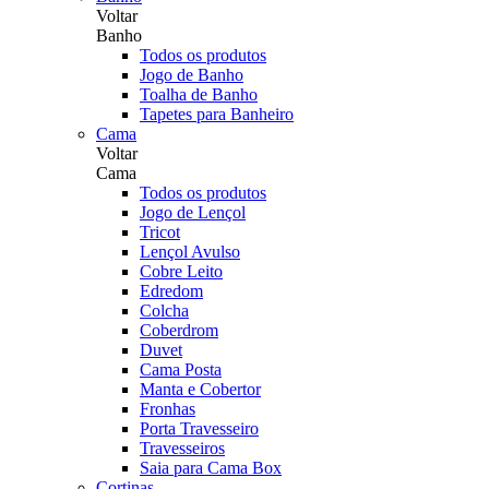
Voltar
Banho
Todos os produtos
Jogo de Banho
Toalha de Banho
Tapetes para Banheiro
Cama
Voltar
Cama
Todos os produtos
Jogo de Lençol
Tricot
Lençol Avulso
Cobre Leito
Edredom
Colcha
Coberdrom
Duvet
Cama Posta
Manta e Cobertor
Fronhas
Porta Travesseiro
Travesseiros
Saia para Cama Box
Cortinas