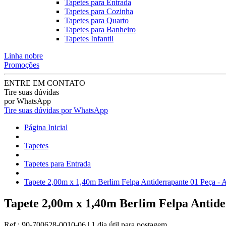
Tapetes para Entrada
Tapetes para Cozinha
Tapetes para Quarto
Tapetes para Banheiro
Tapetes Infantil
Linha nobre
Promoções
ENTRE EM CONTATO
Tire suas dúvidas
por WhatsApp
Tire suas dúvidas por WhatsApp
Página Inicial
Tapetes
Tapetes para Entrada
Tapete 2,00m x 1,40m Berlim Felpa Antiderrapante 01 Peça - A
Tapete 2,00m x 1,40m Berlim Felpa Antide
Ref.:
90-700628-0010-06
|
1 dia útil
para postagem