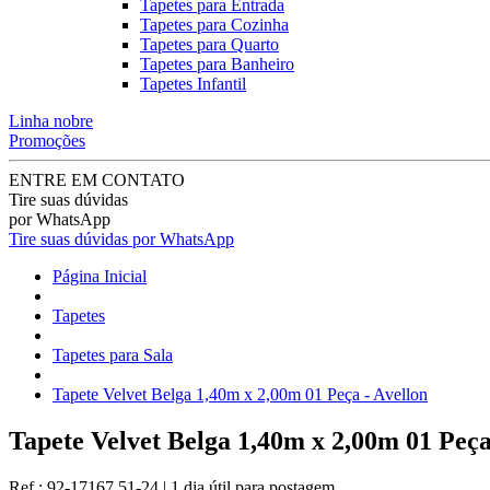
Tapetes para Entrada
Tapetes para Cozinha
Tapetes para Quarto
Tapetes para Banheiro
Tapetes Infantil
Linha nobre
Promoções
ENTRE EM CONTATO
Tire suas dúvidas
por WhatsApp
Tire suas dúvidas por WhatsApp
Página Inicial
Tapetes
Tapetes para Sala
Tapete Velvet Belga 1,40m x 2,00m 01 Peça - Avellon
Tapete Velvet Belga 1,40m x 2,00m 01 Peça
Ref.:
92-17167.51-24
|
1 dia útil
para postagem