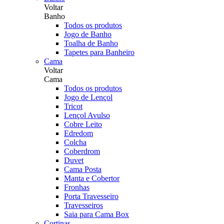
Voltar
Banho
Todos os produtos
Jogo de Banho
Toalha de Banho
Tapetes para Banheiro
Cama
Voltar
Cama
Todos os produtos
Jogo de Lençol
Tricot
Lençol Avulso
Cobre Leito
Edredom
Colcha
Coberdrom
Duvet
Cama Posta
Manta e Cobertor
Fronhas
Porta Travesseiro
Travesseiros
Saia para Cama Box
Cortinas