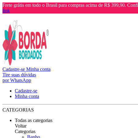
Frete grátis em todo o Brasil para compras acima de R$ 399,90. Confi
link
Cadastre-se
Minha conta
Tire suas dúvidas
por WhatsApp
Cadastre-se
Minha conta
CATEGORIAS
Todas as categorias
Voltar
Categorias
Banho