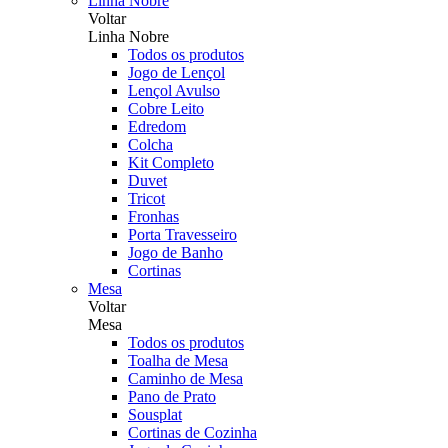
Linha Nobre
Voltar
Linha Nobre
Todos os produtos
Jogo de Lençol
Lençol Avulso
Cobre Leito
Edredom
Colcha
Kit Completo
Duvet
Tricot
Fronhas
Porta Travesseiro
Jogo de Banho
Cortinas
Mesa
Voltar
Mesa
Todos os produtos
Toalha de Mesa
Caminho de Mesa
Pano de Prato
Sousplat
Cortinas de Cozinha