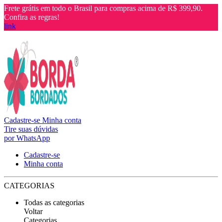
Frete grátis em todo o Brasil para compras acima de R$ 399,90.
Confira as regras!
link
Cadastre-se
Minha conta
Tire suas dúvidas
por WhatsApp
Cadastre-se
Minha conta
CATEGORIAS
Todas as categorias
Voltar
Categorias