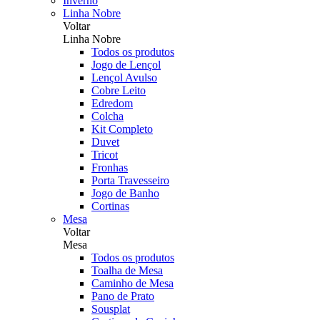
Inverno
Linha Nobre
Voltar
Linha Nobre
Todos os produtos
Jogo de Lençol
Lençol Avulso
Cobre Leito
Edredom
Colcha
Kit Completo
Duvet
Tricot
Fronhas
Porta Travesseiro
Jogo de Banho
Cortinas
Mesa
Voltar
Mesa
Todos os produtos
Toalha de Mesa
Caminho de Mesa
Pano de Prato
Sousplat