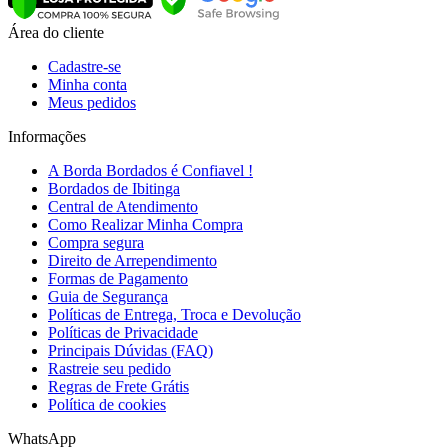
Área do cliente
Cadastre-se
Minha conta
Meus pedidos
Informações
A Borda Bordados é Confiavel !
Bordados de Ibitinga
Central de Atendimento
Como Realizar Minha Compra
Compra segura
Direito de Arrependimento
Formas de Pagamento
Guia de Segurança
Políticas de Entrega, Troca e Devolução
Políticas de Privacidade
Principais Dúvidas (FAQ)
Rastreie seu pedido
Regras de Frete Grátis
Política de cookies
WhatsApp