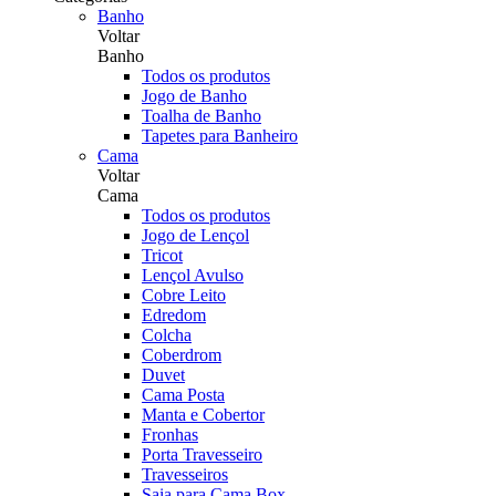
Banho
Voltar
Banho
Todos os produtos
Jogo de Banho
Toalha de Banho
Tapetes para Banheiro
Cama
Voltar
Cama
Todos os produtos
Jogo de Lençol
Tricot
Lençol Avulso
Cobre Leito
Edredom
Colcha
Coberdrom
Duvet
Cama Posta
Manta e Cobertor
Fronhas
Porta Travesseiro
Travesseiros
Saia para Cama Box