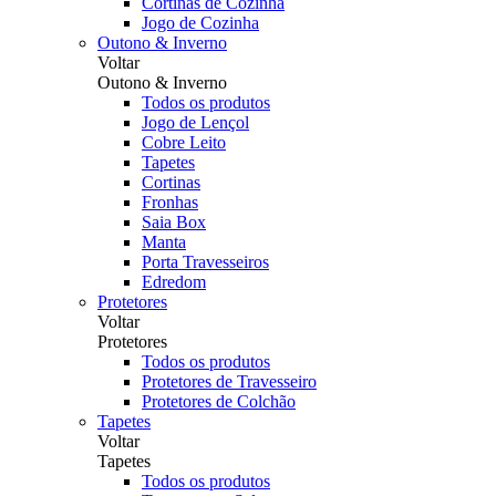
Cortinas de Cozinha
Jogo de Cozinha
Outono & Inverno
Voltar
Outono & Inverno
Todos os produtos
Jogo de Lençol
Cobre Leito
Tapetes
Cortinas
Fronhas
Saia Box
Manta
Porta Travesseiros
Edredom
Protetores
Voltar
Protetores
Todos os produtos
Protetores de Travesseiro
Protetores de Colchão
Tapetes
Voltar
Tapetes
Todos os produtos