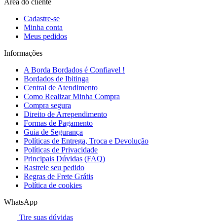
Área do cliente
Cadastre-se
Minha conta
Meus pedidos
Informações
A Borda Bordados é Confiavel !
Bordados de Ibitinga
Central de Atendimento
Como Realizar Minha Compra
Compra segura
Direito de Arrependimento
Formas de Pagamento
Guia de Segurança
Políticas de Entrega, Troca e Devolução
Políticas de Privacidade
Principais Dúvidas (FAQ)
Rastreie seu pedido
Regras de Frete Grátis
Política de cookies
WhatsApp
Tire suas dúvidas