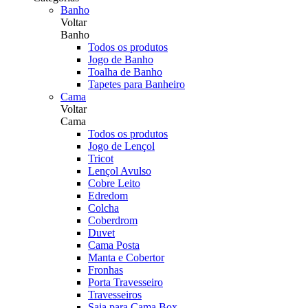
Banho
Voltar
Banho
Todos os produtos
Jogo de Banho
Toalha de Banho
Tapetes para Banheiro
Cama
Voltar
Cama
Todos os produtos
Jogo de Lençol
Tricot
Lençol Avulso
Cobre Leito
Edredom
Colcha
Coberdrom
Duvet
Cama Posta
Manta e Cobertor
Fronhas
Porta Travesseiro
Travesseiros
Saia para Cama Box