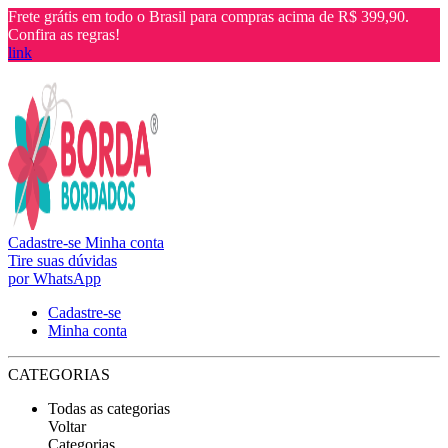
Frete grátis em todo o Brasil para compras acima de R$ 399,90.
Confira as regras!
link
Cadastre-se
Minha conta
Tire suas dúvidas
por WhatsApp
Cadastre-se
Minha conta
CATEGORIAS
Todas as categorias
Voltar
Categorias