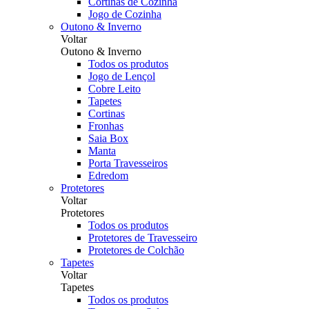
Cortinas de Cozinha
Jogo de Cozinha
Outono & Inverno
Voltar
Outono & Inverno
Todos os produtos
Jogo de Lençol
Cobre Leito
Tapetes
Cortinas
Fronhas
Saia Box
Manta
Porta Travesseiros
Edredom
Protetores
Voltar
Protetores
Todos os produtos
Protetores de Travesseiro
Protetores de Colchão
Tapetes
Voltar
Tapetes
Todos os produtos