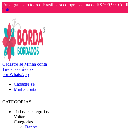
Frete grátis em todo o Brasil para compras acima de R$ 399,90. Confi
link
Cadastre-se
Minha conta
Tire suas dúvidas
por WhatsApp
Cadastre-se
Minha conta
CATEGORIAS
Todas as categorias
Voltar
Categorias
Banho