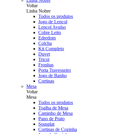
Linha Nobre
Voltar
Linha Nobre
Todos os produtos
Jogo de Lençol
Lençol Avulso
Cobre Leito
Edredom
Colcha
Kit Completo
Duvet
Tricot
Fronhas
Porta Travesseiro
Jogo de Banho
Cortinas
Mesa
Voltar
Mesa
Todos os produtos
Toalha de Mesa
Caminho de Mesa
Pano de Prato
Sousplat
Cortinas de Cozinha