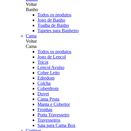
Voltar
Banho
Todos os produtos
Jogo de Banho
Toalha de Banho
Tapetes para Banheiro
Cama
Voltar
Cama
Todos os produtos
Jogo de Lençol
Tricot
Lençol Avulso
Cobre Leito
Edredom
Colcha
Coberdrom
Duvet
Cama Posta
Manta e Cobertor
Fronhas
Porta Travesseiro
Travesseiros
Saia para Cama Box
Cortinas