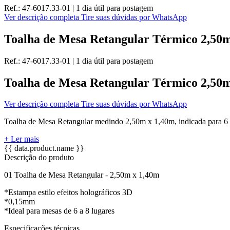
Ref.:
47-6017.33-01
|
1 dia útil
para postagem
Ver descrição completa
Tire suas dúvidas por WhatsApp
Toalha de Mesa Retangular Térmico 2,50m 
Ref.:
47-6017.33-01
|
1 dia útil
para postagem
Toalha de Mesa Retangular Térmico 2,50m 
Ver descrição completa
Tire suas dúvidas por WhatsApp
Toalha de Mesa Retangular medindo 2,50m x 1,40m, indicada para 6 a
+ Ler mais
{{ data.product.name }}
Descrição do produto
01 Toalha de Mesa Retangular - 2,50m x 1,40m
*Estampa estilo efeitos holográficos 3D
*0,15mm
*Ideal para mesas de 6 a 8 lugares
Especificações técnicas