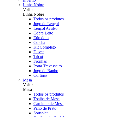
Inverno
Linha Nobre
Voltar
Linha Nobre
Todos os produtos
Jogo de Lençol
Lençol Avulso
Cobre Leito
Edredom
Colcha
Kit Completo
Duvet
Tricot
Fronhas
Porta Travesseiro
Jogo de Banho
Cortinas
Mesa
Voltar
Mesa
Todos os produtos
Toalha de Mesa
Caminho de Mesa
Pano de Prato
Sousplat