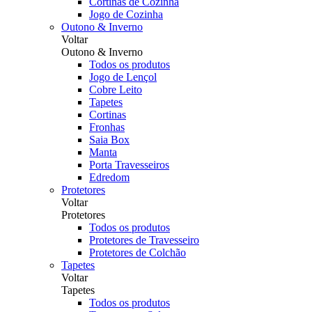
Cortinas de Cozinha
Jogo de Cozinha
Outono & Inverno
Voltar
Outono & Inverno
Todos os produtos
Jogo de Lençol
Cobre Leito
Tapetes
Cortinas
Fronhas
Saia Box
Manta
Porta Travesseiros
Edredom
Protetores
Voltar
Protetores
Todos os produtos
Protetores de Travesseiro
Protetores de Colchão
Tapetes
Voltar
Tapetes
Todos os produtos