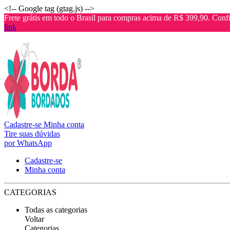
<!-- Google tag (gtag.js) -->
Frete grátis em todo o Brasil para compras acima de R$ 399,90. Confi
link
Cadastre-se
Minha conta
Tire suas dúvidas
por WhatsApp
Cadastre-se
Minha conta
CATEGORIAS
Todas as categorias
Voltar
Categorias