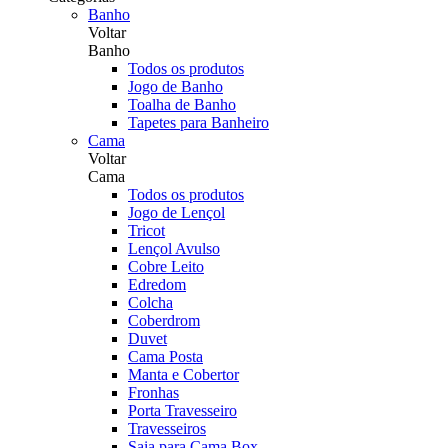
Banho
Voltar
Banho
Todos os produtos
Jogo de Banho
Toalha de Banho
Tapetes para Banheiro
Cama
Voltar
Cama
Todos os produtos
Jogo de Lençol
Tricot
Lençol Avulso
Cobre Leito
Edredom
Colcha
Coberdrom
Duvet
Cama Posta
Manta e Cobertor
Fronhas
Porta Travesseiro
Travesseiros
Saia para Cama Box