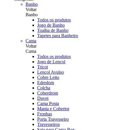
Banho
Voltar
Banho
Todos os produtos
Jogo de Banho
Toalha de Banho
Tapetes para Banheiro
Cama
Voltar
Cama
Todos os produtos
Jogo de Lençol
Tricot
Lençol Avulso
Cobre Leito
Edredom
Colcha
Coberdrom
Duvet
Cama Posta
Manta e Cobertor
Fronhas
Porta Travesseiro
Travesseiros
Saia para Cama Box