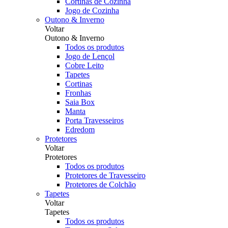
Cortinas de Cozinha
Jogo de Cozinha
Outono & Inverno
Voltar
Outono & Inverno
Todos os produtos
Jogo de Lençol
Cobre Leito
Tapetes
Cortinas
Fronhas
Saia Box
Manta
Porta Travesseiros
Edredom
Protetores
Voltar
Protetores
Todos os produtos
Protetores de Travesseiro
Protetores de Colchão
Tapetes
Voltar
Tapetes
Todos os produtos