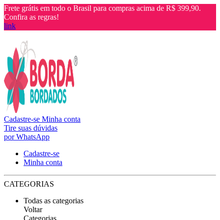
Frete grátis em todo o Brasil para compras acima de R$ 399,90.
Confira as regras!
link
Cadastre-se
Minha conta
Tire suas dúvidas
por WhatsApp
Cadastre-se
Minha conta
CATEGORIAS
Todas as categorias
Voltar
Categorias