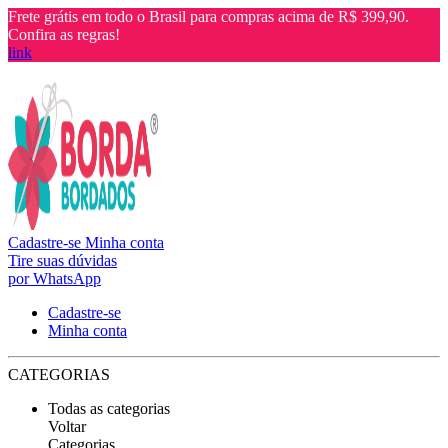
Frete grátis em todo o Brasil para compras acima de R$ 399,90.
Confira as regras!
link
Cadastre-se
Minha conta
Tire suas dúvidas
por WhatsApp
Cadastre-se
Minha conta
CATEGORIAS
Todas as categorias
Voltar
Categorias