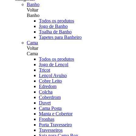
Banho
Voltar
Banho
Todos os produtos
Jogo de Banho
Toalha de Banho
Tapetes para Banheiro
Cama
Voltar
Cama
Todos os produtos
Jogo de Lençol
Tricot
Lençol Avulso
Cobre Leito
Edredom
Colcha
Coberdrom
Duvet
Cama Posta
Manta e Cobertor
Fronhas
Porta Travesseiro
Travesseiros
Saia para Cama Box