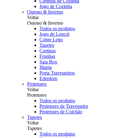
Cortinas de Cozinha
Jogo de Cozinha
Outono & Inverno
Voltar
Outono & Inverno
Todos os produtos
Jogo de Lençol
Cobre Leito
Tapetes
Cortinas
Fronhas
Saia Box
Manta
Porta Travesseiros
Edredom
Protetores
Voltar
Protetores
Todos os produtos
Protetores de Travesseiro
Protetores de Colchão
Tapetes
Voltar
Tapetes
Todos os produtos