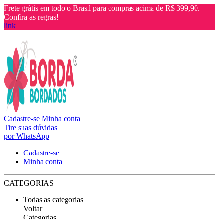
Frete grátis em todo o Brasil para compras acima de R$ 399,90.
Confira as regras!
link
Cadastre-se
Minha conta
Tire suas dúvidas
por WhatsApp
Cadastre-se
Minha conta
CATEGORIAS
Todas as categorias
Voltar
Categorias