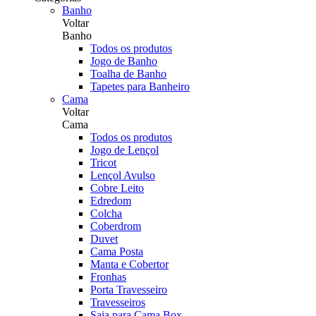
Banho
Voltar
Banho
Todos os produtos
Jogo de Banho
Toalha de Banho
Tapetes para Banheiro
Cama
Voltar
Cama
Todos os produtos
Jogo de Lençol
Tricot
Lençol Avulso
Cobre Leito
Edredom
Colcha
Coberdrom
Duvet
Cama Posta
Manta e Cobertor
Fronhas
Porta Travesseiro
Travesseiros
Saia para Cama Box