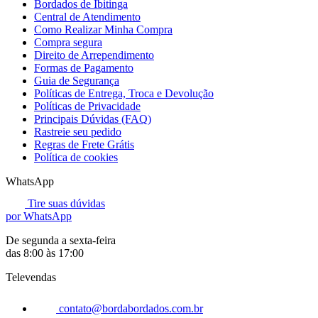
Bordados de Ibitinga
Central de Atendimento
Como Realizar Minha Compra
Compra segura
Direito de Arrependimento
Formas de Pagamento
Guia de Segurança
Políticas de Entrega, Troca e Devolução
Políticas de Privacidade
Principais Dúvidas (FAQ)
Rastreie seu pedido
Regras de Frete Grátis
Política de cookies
WhatsApp
Tire suas dúvidas
por WhatsApp
De segunda a sexta-feira
das 8:00 às 17:00
Televendas
contato@bordabordados.com.br