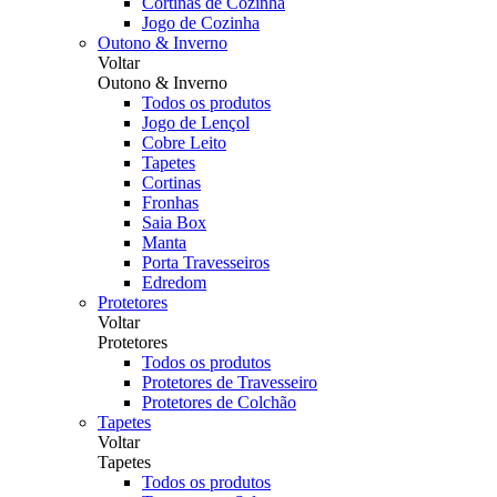
Cortinas de Cozinha
Jogo de Cozinha
Outono & Inverno
Voltar
Outono & Inverno
Todos os produtos
Jogo de Lençol
Cobre Leito
Tapetes
Cortinas
Fronhas
Saia Box
Manta
Porta Travesseiros
Edredom
Protetores
Voltar
Protetores
Todos os produtos
Protetores de Travesseiro
Protetores de Colchão
Tapetes
Voltar
Tapetes
Todos os produtos