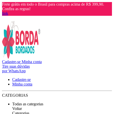
Frete grátis em todo o Brasil para compras acima de R$ 399,90.
Confira as regras!
link
Cadastre-se
Minha conta
Tire suas dúvidas
por WhatsApp
Cadastre-se
Minha conta
CATEGORIAS
Todas as categorias
Voltar
Categorias