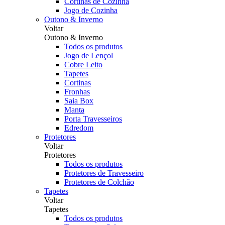
Cortinas de Cozinha
Jogo de Cozinha
Outono & Inverno
Voltar
Outono & Inverno
Todos os produtos
Jogo de Lençol
Cobre Leito
Tapetes
Cortinas
Fronhas
Saia Box
Manta
Porta Travesseiros
Edredom
Protetores
Voltar
Protetores
Todos os produtos
Protetores de Travesseiro
Protetores de Colchão
Tapetes
Voltar
Tapetes
Todos os produtos