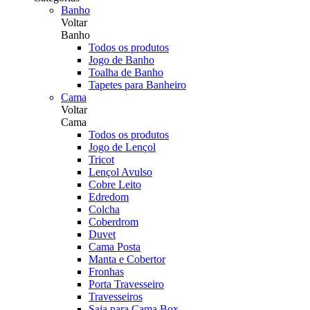
Banho
Voltar
Banho
Todos os produtos
Jogo de Banho
Toalha de Banho
Tapetes para Banheiro
Cama
Voltar
Cama
Todos os produtos
Jogo de Lençol
Tricot
Lençol Avulso
Cobre Leito
Edredom
Colcha
Coberdrom
Duvet
Cama Posta
Manta e Cobertor
Fronhas
Porta Travesseiro
Travesseiros
Saia para Cama Box