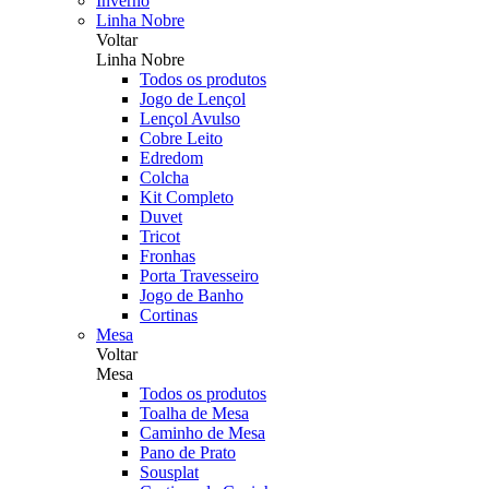
Inverno
Linha Nobre
Voltar
Linha Nobre
Todos os produtos
Jogo de Lençol
Lençol Avulso
Cobre Leito
Edredom
Colcha
Kit Completo
Duvet
Tricot
Fronhas
Porta Travesseiro
Jogo de Banho
Cortinas
Mesa
Voltar
Mesa
Todos os produtos
Toalha de Mesa
Caminho de Mesa
Pano de Prato
Sousplat