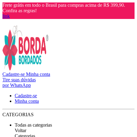
Frete grátis em todo o Brasil para compras acima de R$ 399,90.
Confira as regras!
link
Cadastre-se
Minha conta
Tire suas dúvidas
por WhatsApp
Cadastre-se
Minha conta
CATEGORIAS
Todas as categorias
Voltar
Categorias