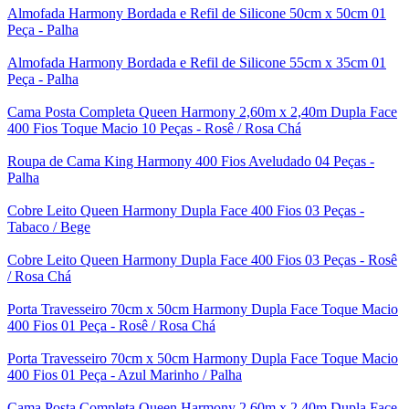
Almofada Harmony Bordada e Refil de Silicone 50cm x 50cm 01
Peça - Palha
Almofada Harmony Bordada e Refil de Silicone 55cm x 35cm 01
Peça - Palha
Cama Posta Completa Queen Harmony 2,60m x 2,40m Dupla Face
400 Fios Toque Macio 10 Peças - Rosê / Rosa Chá
Roupa de Cama King Harmony 400 Fios Aveludado 04 Peças -
Palha
Cobre Leito Queen Harmony Dupla Face 400 Fios 03 Peças -
Tabaco / Bege
Cobre Leito Queen Harmony Dupla Face 400 Fios 03 Peças - Rosê
/ Rosa Chá
Porta Travesseiro 70cm x 50cm Harmony Dupla Face Toque Macio
400 Fios 01 Peça - Rosê / Rosa Chá
Porta Travesseiro 70cm x 50cm Harmony Dupla Face Toque Macio
400 Fios 01 Peça - Azul Marinho / Palha
Cama Posta Completa Queen Harmony 2,60m x 2,40m Dupla Face