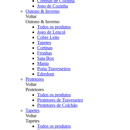
Cortinas de Cozinha
Jogo de Cozinha
Outono & Inverno
Voltar
Outono & Inverno
Todos os produtos
Jogo de Lençol
Cobre Leito
Tapetes
Cortinas
Fronhas
Saia Box
Manta
Porta Travesseiros
Edredom
Protetores
Voltar
Protetores
Todos os produtos
Protetores de Travesseiro
Protetores de Colchão
Tapetes
Voltar
Tapetes
Todos os produtos