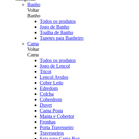
Banho
Voltar
Banho
Todos os produtos
Jogo de Banho
Toalha de Banho
Tapetes para Banheiro
Cama
Voltar
Cama
Todos os produtos
Jogo de Lençol
Tricot
Lençol Avulso
Cobre Leito
Edredom
Colcha
Coberdrom
Duvet
Cama Posta
Manta e Cobertor
Fronhas
Porta Travesseiro
Travesseiros
Saia para Cama Box