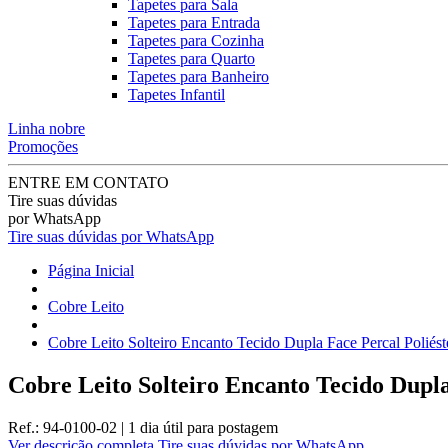
Tapetes para Sala
Tapetes para Entrada
Tapetes para Cozinha
Tapetes para Quarto
Tapetes para Banheiro
Tapetes Infantil
Linha nobre
Promoções
ENTRE EM CONTATO
Tire suas dúvidas
por WhatsApp
Tire suas dúvidas por WhatsApp
Página Inicial
Cobre Leito
Cobre Leito Solteiro Encanto Tecido Dupla Face Percal Poliést
Cobre Leito Solteiro Encanto Tecido Dupla
Ref.:
94-0100-02
|
1 dia útil
para postagem
Ver descrição completa
Tire suas dúvidas por WhatsApp