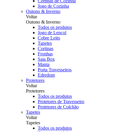
Cortinas de Cozinha
Jogo de Cozinha
Outono & Inverno
Voltar
Outono & Inverno
Todos os produtos
Jogo de Lençol
Cobre Leito
Tapetes
Cortinas
Fronhas
Saia Box
Manta
Porta Travesseiros
Edredom
Protetores
Voltar
Protetores
Todos os produtos
Protetores de Travesseiro
Protetores de Colchão
Tapetes
Voltar
Tapetes
Todos os produtos