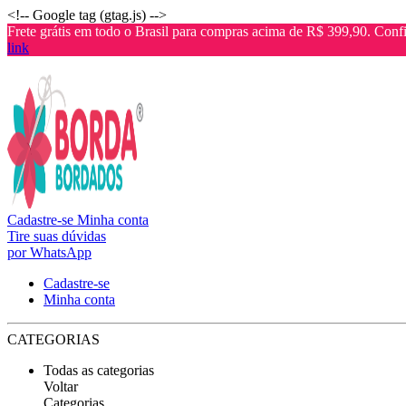
<!-- Google tag (gtag.js) -->
Frete grátis em todo o Brasil para compras acima de R$ 399,90. Confi
link
Cadastre-se
Minha conta
Tire suas dúvidas
por WhatsApp
Cadastre-se
Minha conta
CATEGORIAS
Todas as categorias
Voltar
Categorias