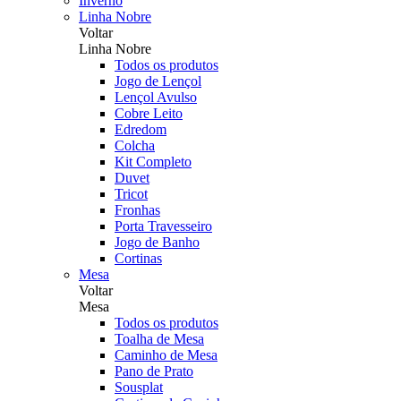
Inverno
Linha Nobre
Voltar
Linha Nobre
Todos os produtos
Jogo de Lençol
Lençol Avulso
Cobre Leito
Edredom
Colcha
Kit Completo
Duvet
Tricot
Fronhas
Porta Travesseiro
Jogo de Banho
Cortinas
Mesa
Voltar
Mesa
Todos os produtos
Toalha de Mesa
Caminho de Mesa
Pano de Prato
Sousplat