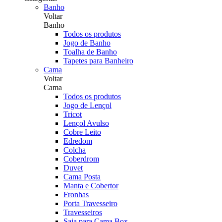
Banho
Voltar
Banho
Todos os produtos
Jogo de Banho
Toalha de Banho
Tapetes para Banheiro
Cama
Voltar
Cama
Todos os produtos
Jogo de Lençol
Tricot
Lençol Avulso
Cobre Leito
Edredom
Colcha
Coberdrom
Duvet
Cama Posta
Manta e Cobertor
Fronhas
Porta Travesseiro
Travesseiros
Saia para Cama Box