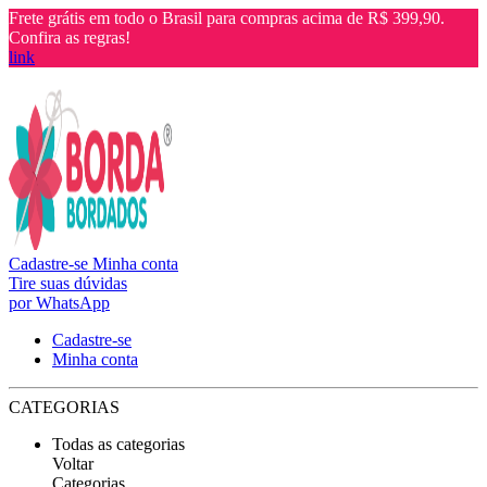
Frete grátis em todo o Brasil para compras acima de R$ 399,90.
Confira as regras!
link
Cadastre-se
Minha conta
Tire suas dúvidas
por WhatsApp
Cadastre-se
Minha conta
CATEGORIAS
Todas as categorias
Voltar
Categorias