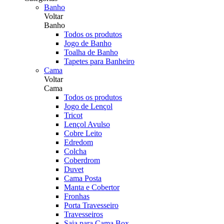
Banho
Voltar
Banho
Todos os produtos
Jogo de Banho
Toalha de Banho
Tapetes para Banheiro
Cama
Voltar
Cama
Todos os produtos
Jogo de Lençol
Tricot
Lençol Avulso
Cobre Leito
Edredom
Colcha
Coberdrom
Duvet
Cama Posta
Manta e Cobertor
Fronhas
Porta Travesseiro
Travesseiros
Saia para Cama Box