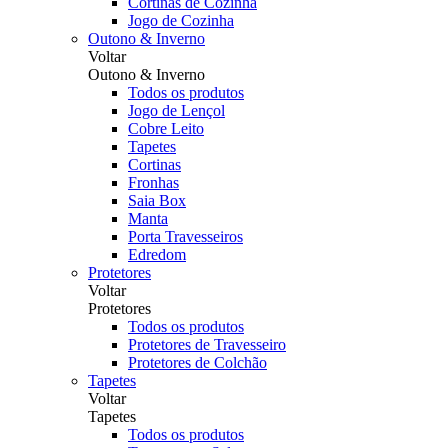
Cortinas de Cozinha
Jogo de Cozinha
Outono & Inverno
Voltar
Outono & Inverno
Todos os produtos
Jogo de Lençol
Cobre Leito
Tapetes
Cortinas
Fronhas
Saia Box
Manta
Porta Travesseiros
Edredom
Protetores
Voltar
Protetores
Todos os produtos
Protetores de Travesseiro
Protetores de Colchão
Tapetes
Voltar
Tapetes
Todos os produtos