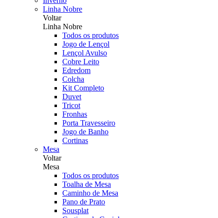
Inverno
Linha Nobre
Voltar
Linha Nobre
Todos os produtos
Jogo de Lençol
Lençol Avulso
Cobre Leito
Edredom
Colcha
Kit Completo
Duvet
Tricot
Fronhas
Porta Travesseiro
Jogo de Banho
Cortinas
Mesa
Voltar
Mesa
Todos os produtos
Toalha de Mesa
Caminho de Mesa
Pano de Prato
Sousplat