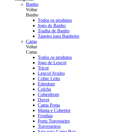
Banho
Voltar
Banho
Todos os produtos
Jogo de Banho
Toalha de Banho
Tapetes para Banheiro
Cama
Voltar
Cama
Todos os produtos
Jogo de Lençol
Tricot
Lençol Avulso
Cobre Leito
Edredom
Colcha
Coberdrom
Duvet
Cama Posta
Manta e Cobertor
Fronhas
Porta Travesseiro
Travesseiros
Saia para Cama Box