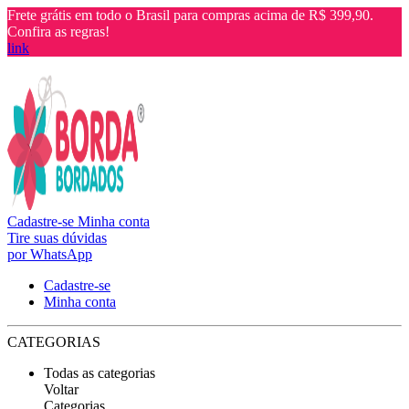
Frete grátis em todo o Brasil para compras acima de R$ 399,90.
Confira as regras!
link
Cadastre-se
Minha conta
Tire suas dúvidas
por WhatsApp
Cadastre-se
Minha conta
CATEGORIAS
Todas as categorias
Voltar
Categorias