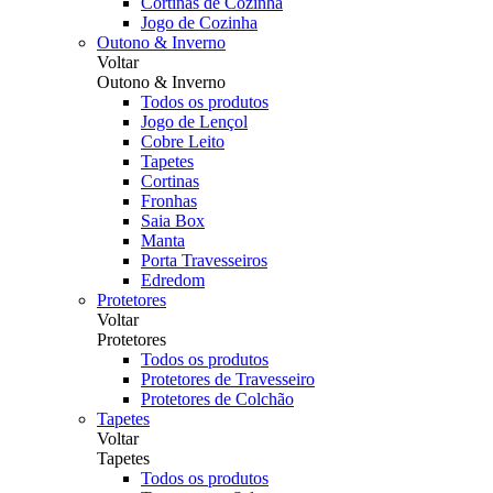
Cortinas de Cozinha
Jogo de Cozinha
Outono & Inverno
Voltar
Outono & Inverno
Todos os produtos
Jogo de Lençol
Cobre Leito
Tapetes
Cortinas
Fronhas
Saia Box
Manta
Porta Travesseiros
Edredom
Protetores
Voltar
Protetores
Todos os produtos
Protetores de Travesseiro
Protetores de Colchão
Tapetes
Voltar
Tapetes
Todos os produtos