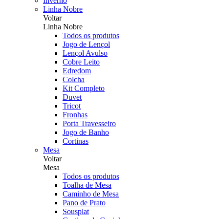
Inverno
Linha Nobre
Voltar
Linha Nobre
Todos os produtos
Jogo de Lençol
Lençol Avulso
Cobre Leito
Edredom
Colcha
Kit Completo
Duvet
Tricot
Fronhas
Porta Travesseiro
Jogo de Banho
Cortinas
Mesa
Voltar
Mesa
Todos os produtos
Toalha de Mesa
Caminho de Mesa
Pano de Prato
Sousplat