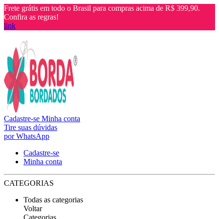
Frete grátis em todo o Brasil para compras acima de R$ 399,90.
Confira as regras!
link
Cadastre-se
Minha conta
Tire suas dúvidas
por WhatsApp
Cadastre-se
Minha conta
CATEGORIAS
Todas as categorias
Voltar
Categorias