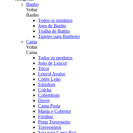
Banho
Voltar
Banho
Todos os produtos
Jogo de Banho
Toalha de Banho
Tapetes para Banheiro
Cama
Voltar
Cama
Todos os produtos
Jogo de Lençol
Tricot
Lençol Avulso
Cobre Leito
Edredom
Colcha
Coberdrom
Duvet
Cama Posta
Manta e Cobertor
Fronhas
Porta Travesseiro
Travesseiros
Saia para Cama Box