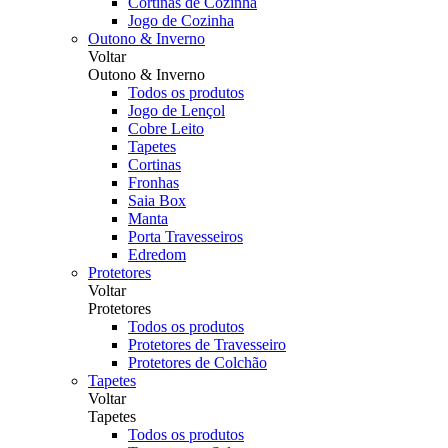
Cortinas de Cozinha
Jogo de Cozinha
Outono & Inverno
Voltar
Outono & Inverno
Todos os produtos
Jogo de Lençol
Cobre Leito
Tapetes
Cortinas
Fronhas
Saia Box
Manta
Porta Travesseiros
Edredom
Protetores
Voltar
Protetores
Todos os produtos
Protetores de Travesseiro
Protetores de Colchão
Tapetes
Voltar
Tapetes
Todos os produtos