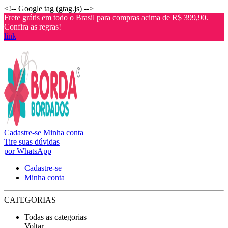
<!-- Google tag (gtag.js) -->
Frete grátis em todo o Brasil para compras acima de R$ 399,90.
Confira as regras!
link
Cadastre-se
Minha conta
Tire suas dúvidas
por WhatsApp
Cadastre-se
Minha conta
CATEGORIAS
Todas as categorias
Voltar