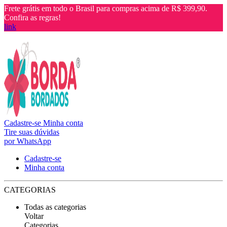
Frete grátis em todo o Brasil para compras acima de R$ 399,90.
Confira as regras!
link
Cadastre-se
Minha conta
Tire suas dúvidas
por WhatsApp
Cadastre-se
Minha conta
CATEGORIAS
Todas as categorias
Voltar
Categorias