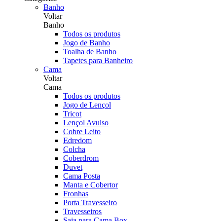
Banho
Voltar
Banho
Todos os produtos
Jogo de Banho
Toalha de Banho
Tapetes para Banheiro
Cama
Voltar
Cama
Todos os produtos
Jogo de Lençol
Tricot
Lençol Avulso
Cobre Leito
Edredom
Colcha
Coberdrom
Duvet
Cama Posta
Manta e Cobertor
Fronhas
Porta Travesseiro
Travesseiros
Saia para Cama Box