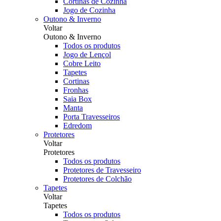
Cortinas de Cozinha
Jogo de Cozinha
Outono & Inverno
Voltar
Outono & Inverno
Todos os produtos
Jogo de Lençol
Cobre Leito
Tapetes
Cortinas
Fronhas
Saia Box
Manta
Porta Travesseiros
Edredom
Protetores
Voltar
Protetores
Todos os produtos
Protetores de Travesseiro
Protetores de Colchão
Tapetes
Voltar
Tapetes
Todos os produtos