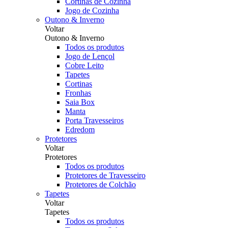
Cortinas de Cozinha
Jogo de Cozinha
Outono & Inverno
Voltar
Outono & Inverno
Todos os produtos
Jogo de Lençol
Cobre Leito
Tapetes
Cortinas
Fronhas
Saia Box
Manta
Porta Travesseiros
Edredom
Protetores
Voltar
Protetores
Todos os produtos
Protetores de Travesseiro
Protetores de Colchão
Tapetes
Voltar
Tapetes
Todos os produtos