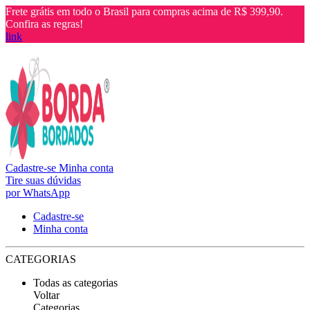
Frete grátis em todo o Brasil para compras acima de R$ 399,90.
Confira as regras!
link
Cadastre-se
Minha conta
Tire suas dúvidas
por WhatsApp
Cadastre-se
Minha conta
CATEGORIAS
Todas as categorias
Voltar
Categorias