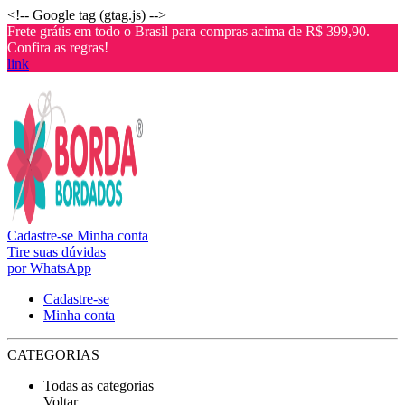
<!-- Google tag (gtag.js) -->
Frete grátis em todo o Brasil para compras acima de R$ 399,90.
Confira as regras!
link
Cadastre-se
Minha conta
Tire suas dúvidas
por WhatsApp
Cadastre-se
Minha conta
CATEGORIAS
Todas as categorias
Voltar