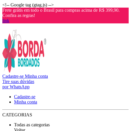
<!-- Google tag (gtag.js) -->
Frete grátis em todo o Brasil para compras acima de R$ 399,90.
Confira as regras!
link
Cadastre-se
Minha conta
Tire suas dúvidas
por WhatsApp
Cadastre-se
Minha conta
CATEGORIAS
Todas as categorias
Voltar