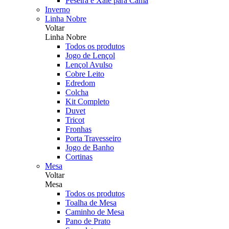
Peseira e Xale para Cama
Inverno
Linha Nobre
Voltar
Linha Nobre
Todos os produtos
Jogo de Lençol
Lençol Avulso
Cobre Leito
Edredom
Colcha
Kit Completo
Duvet
Tricot
Fronhas
Porta Travesseiro
Jogo de Banho
Cortinas
Mesa
Voltar
Mesa
Todos os produtos
Toalha de Mesa
Caminho de Mesa
Pano de Prato