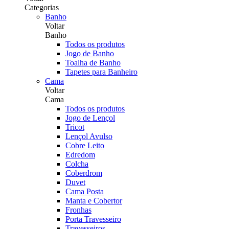
Categorias
Banho
Voltar
Banho
Todos os produtos
Jogo de Banho
Toalha de Banho
Tapetes para Banheiro
Cama
Voltar
Cama
Todos os produtos
Jogo de Lençol
Tricot
Lençol Avulso
Cobre Leito
Edredom
Colcha
Coberdrom
Duvet
Cama Posta
Manta e Cobertor
Fronhas
Porta Travesseiro
Travesseiros