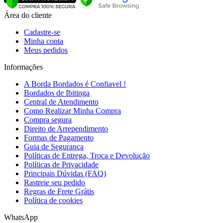
Área do cliente
Cadastre-se
Minha conta
Meus pedidos
Informações
A Borda Bordados é Confiavel !
Bordados de Ibitinga
Central de Atendimento
Como Realizar Minha Compra
Compra segura
Direito de Arrependimento
Formas de Pagamento
Guia de Segurança
Políticas de Entrega, Troca e Devolução
Políticas de Privacidade
Principais Dúvidas (FAQ)
Rastreie seu pedido
Regras de Frete Grátis
Política de cookies
WhatsApp