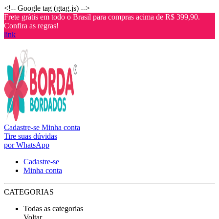
<!-- Google tag (gtag.js) -->
Frete grátis em todo o Brasil para compras acima de R$ 399,90.
Confira as regras!
link
Cadastre-se
Minha conta
Tire suas dúvidas
por WhatsApp
Cadastre-se
Minha conta
CATEGORIAS
Todas as categorias
Voltar