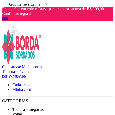
<!-- Google tag (gtag.js) -->
Frete grátis em todo o Brasil para compras acima de R$ 399,90.
Confira as regras!
link
Cadastre-se
Minha conta
Tire suas dúvidas
por WhatsApp
Cadastre-se
Minha conta
CATEGORIAS
Todas as categorias
Voltar